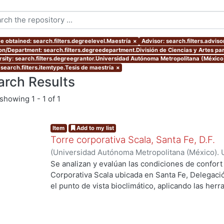
e obtained: search.filters.degreelevel.Maestría
×
Advisor: search.filters.advis
ion/Department: search.filters.degreedepartment.División de Ciencias y Artes par
rsity: search.filters.degreegrantor.Universidad Autónoma Metropolitana (Méxic
 search.filters.itemtype.Tesis de maestría
×
arch Results
showing
1 - 1 of 1
Item
Add to my list
Torre corporativa Scala, Santa Fe, D.F.
(
Universidad Autónoma Metropolitana (México). 
de Servicios de Información.
,
1999
)
Corro Eguia,
Se analizan y evalúan las condiciones de confort
Corporativa Scala ubicada en Santa Fe, Delegaci
el punto de vista bioclimático, aplicando las her
intervienen en el confort térmico, lumínico y acús