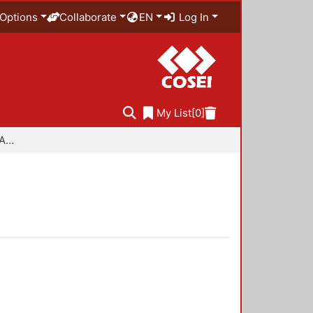
Options
Collaborate
EN
Log In
My List
[0]
Especialidad en Diseño Ambiental