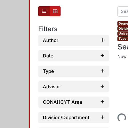
Degre
Filters
Divis
Unive
Type:
Author
Se
Date
Now 
Type
Advisor
CONAHCYT Area
Loading...
Division/Department