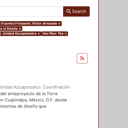
Search
or.Fuentes Freixanet, Víctor Armando
×
a el Diseño
×
o). Unidad Azcapotzalco
×
Has files: Yes
×
Unidad Azcapotzalco. Coordinación
 Guillermo Heriberto
 del anteproyecto de la Torre
ón Cuajimalpa, México, D.F. desde
ramientas de diseño que
tico.