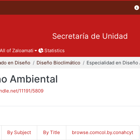
Secretaría de Unidad
All of Zaloamati
Statistics
ado en Diseño
Diseño Bioclimático
ño Ambiental
andle.net/11191/5809
By Subject
By Title
browse.comcol.by.conahcyt