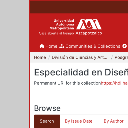
Home
Communities & Collections
Home
División de Ciencias y Artes para el Diseño
Posgr
Especialidad en Dise
Permanent URI for this collection
https://hdl.h
Browse
Search
By Issue Date
By Author