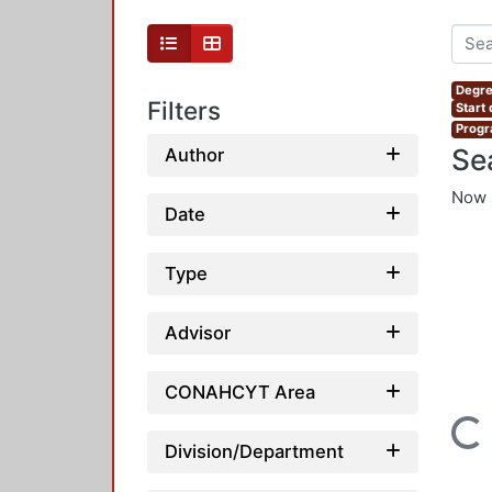
Degre
Filters
Start 
Progr
Se
Author
Now 
Date
Type
Advisor
CONAHCYT Area
Loading...
Division/Department