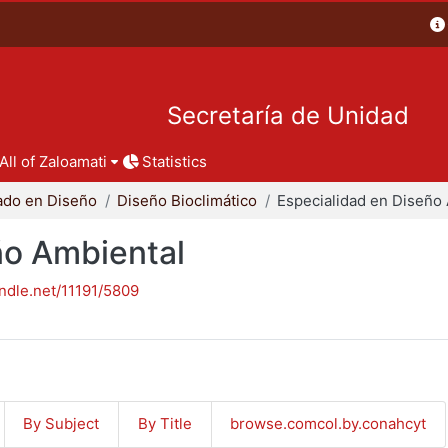
Secretaría de Unidad
All of Zaloamati
Statistics
ado en Diseño
Diseño Bioclimático
ño Ambiental
andle.net/11191/5809
By Subject
By Title
browse.comcol.by.conahcyt