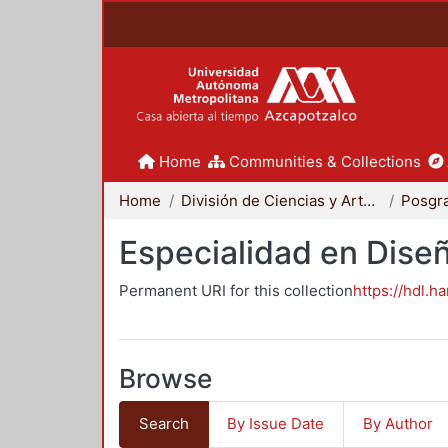
Home
Communities & Collections
Home
División de Ciencias y Artes para el Diseño
Posgr
Especialidad en Dise
Permanent URI for this collection
https://hdl.h
Browse
Search
By Issue Date
By Author