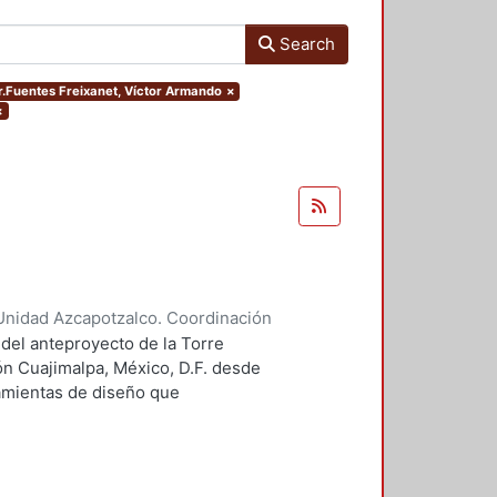
Search
or.Fuentes Freixanet, Víctor Armando
×
×
Unidad Azcapotzalco. Coordinación
 Guillermo Heriberto
 del anteproyecto de la Torre
ón Cuajimalpa, México, D.F. desde
ramientas de diseño que
tico.