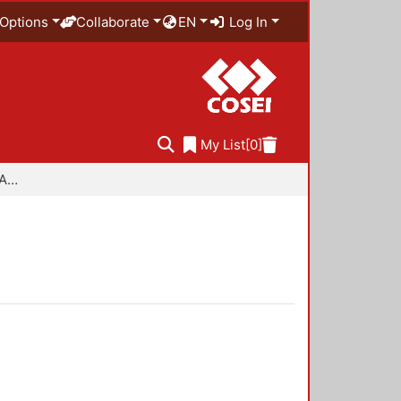
Options
Collaborate
EN
Log In
My List
[0]
Especialidad en Diseño Ambiental