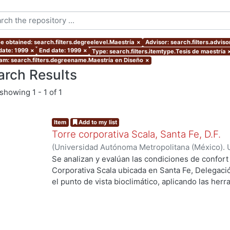
e obtained: search.filters.degreelevel.Maestría
×
Advisor: search.filters.advis
date: 1999
×
End date: 1999
×
Type: search.filters.itemtype.Tesis de maestría
am: search.filters.degreename.Maestría en Diseño
×
arch Results
showing
1 - 1 of 1
Item
Add to my list
Torre corporativa Scala, Santa Fe, D.F.
(
Universidad Autónoma Metropolitana (México). 
de Servicios de Información.
,
1999
)
Corro Eguia,
Se analizan y evalúan las condiciones de confort
Corporativa Scala ubicada en Santa Fe, Delegaci
el punto de vista bioclimático, aplicando las her
intervienen en el confort térmico, lumínico y acús