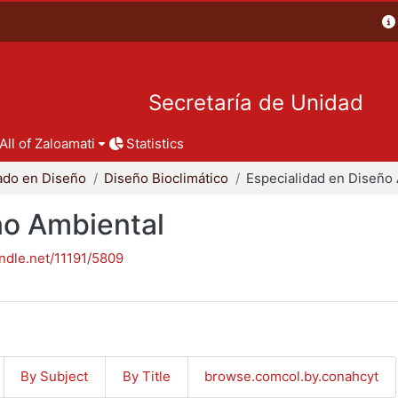
Secretaría de Unidad
All of Zaloamati
Statistics
ado en Diseño
Diseño Bioclimático
ño Ambiental
andle.net/11191/5809
By Subject
By Title
browse.comcol.by.conahcyt