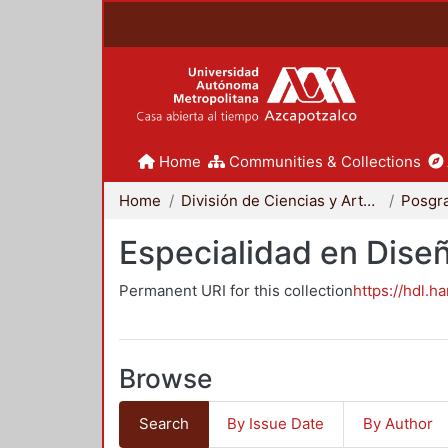
Home
Communities & Collections
Home
División de Ciencias y Artes para el Diseño
Posgr
Especialidad en Dise
Permanent URI for this collection
https://hdl.h
Browse
Search
By Issue Date
By Author