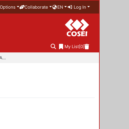
Options
Collaborate
EN
Log In
My List
[0]
Especialidad en Diseño Ambiental