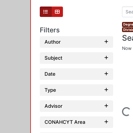
Degre
Filters
Divis
Se
Author
Now 
Subject
Date
Type
Advisor
Loading...
CONAHCYT Area