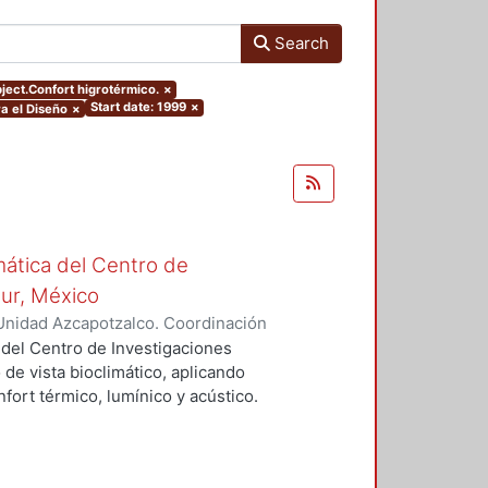
Search
bject.Confort higrotérmico.
×
Start date: 1999
×
a el Diseño
×
mática del Centro de
Sur, México
Unidad Azcapotzalco. Coordinación
vera, José Luis
 del Centro de Investigaciones
 de vista bioclimático, aplicando
fort térmico, lumínico y acústico.
nderán propuestas de diseño