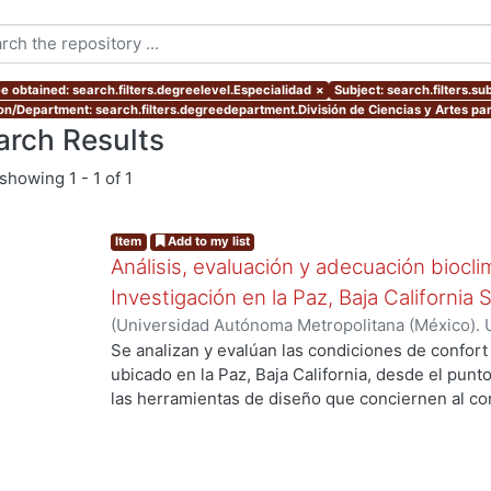
e obtained: search.filters.degreelevel.Especialidad
×
Subject: search.filters.su
ion/Department: search.filters.degreedepartment.División de Ciencias y Artes par
arch Results
showing
1 - 1 of 1
Item
Add to my list
Análisis, evaluación y adecuación biocli
Investigación en la Paz, Baja California 
(
Universidad Autónoma Metropolitana (México). 
de Servicios de Información.
,
1999-12
)
García Ta
Se analizan y evalúan las condiciones de confort
ubicado en la Paz, Baja California, desde el punto
las herramientas de diseño que conciernen al con
De los resultados de esta evaluación se despre
bioclimático.