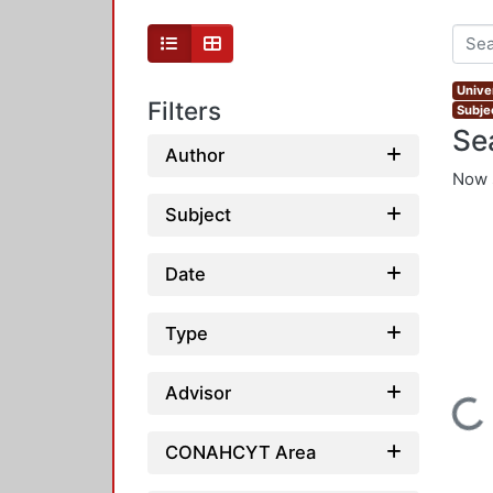
Unive
Filters
Subjec
Se
Author
Now 
Subject
Date
Type
Advisor
Loading...
CONAHCYT Area