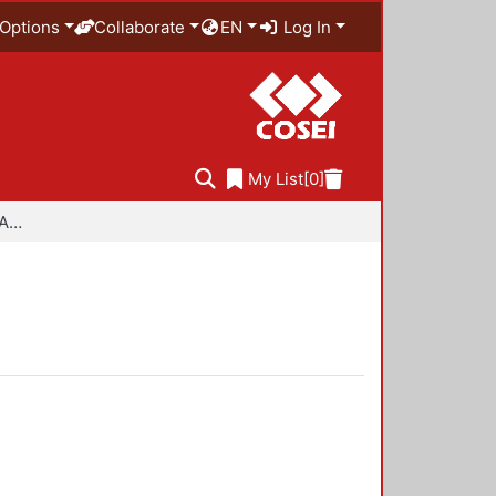
Options
Collaborate
EN
Log In
My List
[0]
Especialidad en Diseño Ambiental