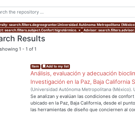
rsity: search.filters.degreegrantor.Universidad Autónoma Metropolitana (Méxic
t: search.filters.subject.Confort higrotérmico.
×
Advisor: search.filters.advi
arch Results
showing
1 - 1 of 1
Item
Add to my list
Análisis, evaluación y adecuación biocli
Investigación en la Paz, Baja California 
(
Universidad Autónoma Metropolitana (México). 
de Servicios de Información.
,
1999-12
)
García Ta
Se analizan y evalúan las condiciones de confort
ubicado en la Paz, Baja California, desde el punto
las herramientas de diseño que conciernen al con
De los resultados de esta evaluación se despre
bioclimático.