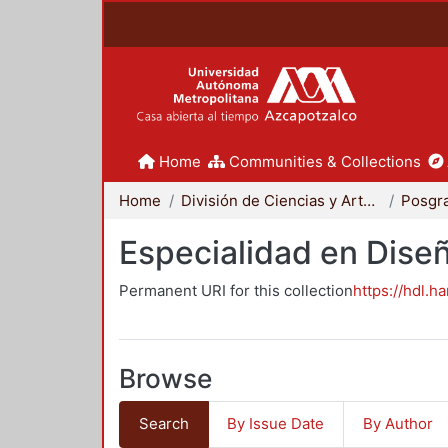
Home
Communities & Collections
Home
División de Ciencias y Artes para el Diseño
Posgr
Especialidad en Dise
Permanent URI for this collection
https://hdl.h
Browse
Search
By Issue Date
By Author