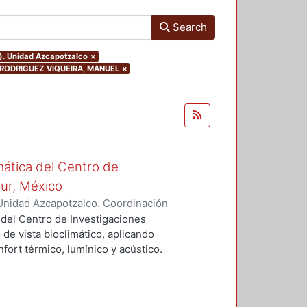
Search
o). Unidad Azcapotzalco
×
sor.RODRIGUEZ VIQUEIRA, MANUEL
×
mática del Centro de
Sur, México
Unidad Azcapotzalco. Coordinación
vera, José Luis
 del Centro de Investigaciones
 de vista bioclimático, aplicando
fort térmico, lumínico y acústico.
nderán propuestas de diseño