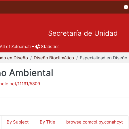
Secretaría de Unidad
All of Zaloamati
Statistics
ado en Diseño
Diseño Bioclimático
ño Ambiental
andle.net/11191/5809
By Subject
By Title
browse.comcol.by.conahcyt