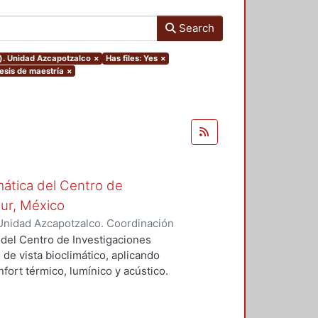
Search
o). Unidad Azcapotzalco
×
Has files: Yes
×
Tesis de maestría
×
mática del Centro de
Sur, México
Unidad Azcapotzalco. Coordinación
vera, José Luis
 del Centro de Investigaciones
 de vista bioclimático, aplicando
fort térmico, lumínico y acústico.
nderán propuestas de diseño