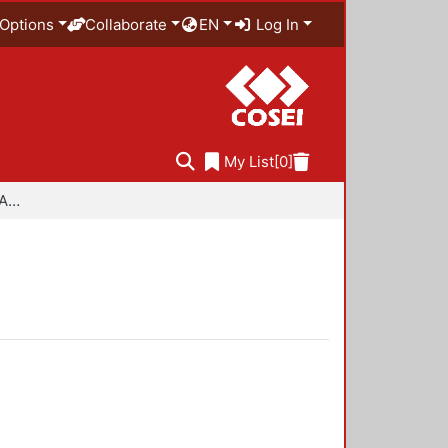
Options
Collaborate
EN
Log In
My List
[0]
Especialidad en Diseño Ambiental