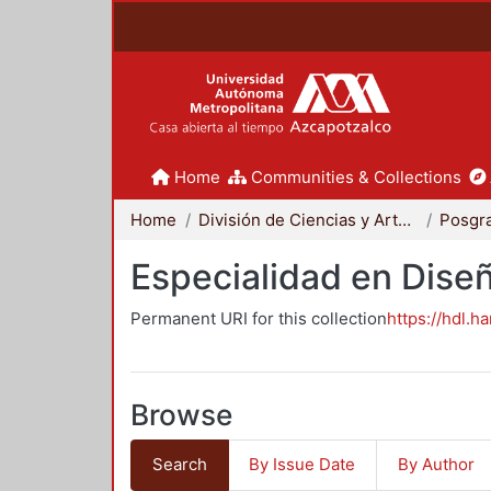
Home
Communities & Collections
Home
División de Ciencias y Artes para el Diseño
Posgr
Especialidad en Dise
Permanent URI for this collection
https://hdl.h
Browse
Search
By Issue Date
By Author