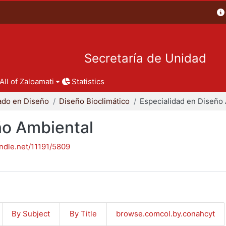
Secretaría de Unidad
All of Zaloamati
Statistics
ado en Diseño
Diseño Bioclimático
ño Ambiental
andle.net/11191/5809
By Subject
By Title
browse.comcol.by.conahcyt