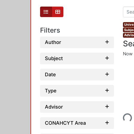
Unive
Filters
Subjec
Advis
Se
Author
Now 
Subject
Date
Type
Loading...
Advisor
CONAHCYT Area