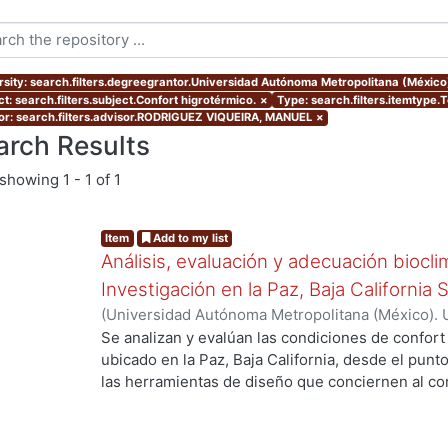
rsity: search.filters.degreegrantor.Universidad Autónoma Metropolitana (Méxic
t: search.filters.subject.Confort higrotérmico.
×
Type: search.filters.itemtype.
or: search.filters.advisor.RODRIGUEZ VIQUEIRA, MANUEL
×
arch Results
showing
1 - 1 of 1
Item
Add to my list
Análisis, evaluación y adecuación biocli
Investigación en la Paz, Baja California 
(
Universidad Autónoma Metropolitana (México). 
de Servicios de Información.
,
1999-12
)
García Ta
Se analizan y evalúan las condiciones de confort
ubicado en la Paz, Baja California, desde el punto
las herramientas de diseño que conciernen al con
De los resultados de esta evaluación se despre
bioclimático.