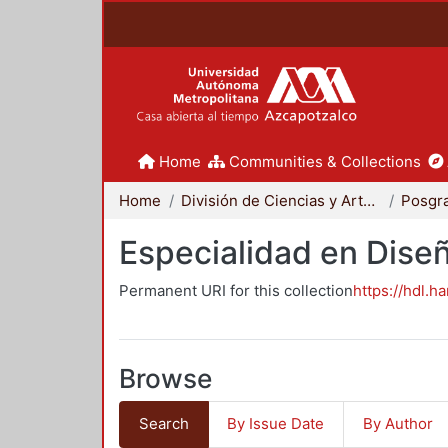
Home
Communities & Collections
Home
División de Ciencias y Artes para el Diseño
Posgr
Especialidad en Dise
Permanent URI for this collection
https://hdl.h
Browse
Search
By Issue Date
By Author