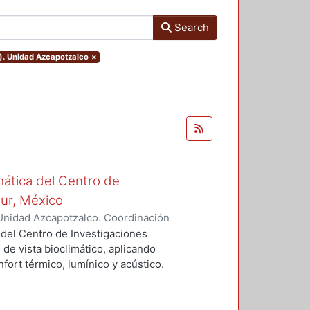
Search
o). Unidad Azcapotzalco
×
mática del Centro de
Sur, México
Unidad Azcapotzalco. Coordinación
vera, José Luis
 del Centro de Investigaciones
 de vista bioclimático, aplicando
fort térmico, lumínico y acústico.
nderán propuestas de diseño