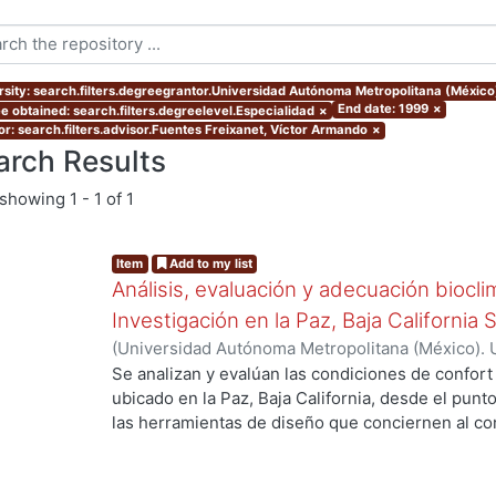
rsity: search.filters.degreegrantor.Universidad Autónoma Metropolitana (Méxic
End date: 1999
×
e obtained: search.filters.degreelevel.Especialidad
×
or: search.filters.advisor.Fuentes Freixanet, Víctor Armando
×
arch Results
showing
1 - 1 of 1
Item
Add to my list
Análisis, evaluación y adecuación biocli
Investigación en la Paz, Baja California 
(
Universidad Autónoma Metropolitana (México). 
de Servicios de Información.
,
1999-12
)
García Ta
Se analizan y evalúan las condiciones de confort
ubicado en la Paz, Baja California, desde el punto
las herramientas de diseño que conciernen al con
De los resultados de esta evaluación se despre
bioclimático.