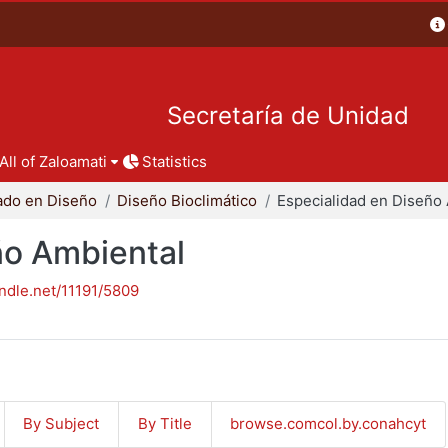
Secretaría de Unidad
All of Zaloamati
Statistics
ado en Diseño
Diseño Bioclimático
ño Ambiental
andle.net/11191/5809
By Subject
By Title
browse.comcol.by.conahcyt