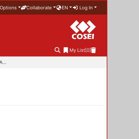
Options
Collaborate
EN
Log In
My List
[0]
Especialidad en Diseño Ambiental