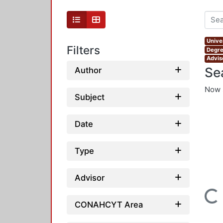
Unive
Filters
Degre
Advis
Se
Author
Now 
Subject
Date
Type
Advisor
Loading...
CONAHCYT Area