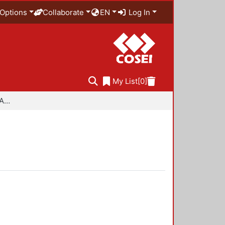
Options
Collaborate
EN
Log In
My List
[0]
Especialidad en Diseño Ambiental