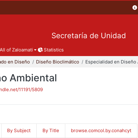
Secretaría de Unidad
All of Zaloamati
Statistics
ado en Diseño
Diseño Bioclimático
ño Ambiental
andle.net/11191/5809
By Subject
By Title
browse.comcol.by.conahcyt