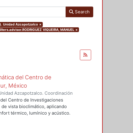
Search
o). Unidad Azcapotzalco
×
filters.advisor.RODRIGUEZ VIQUEIRA, MANUEL
×
mática del Centro de
Sur, México
Unidad Azcapotzalco. Coordinación
vera, José Luis
 del Centro de Investigaciones
 de vista bioclimático, aplicando
fort térmico, lumínico y acústico.
nderán propuestas de diseño