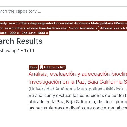
rsity: search.filters.degreegrantor.Universidad Autónoma Metropolitana (Méxic
or: search.filters.advisor.Fuentes Freixanet, Víctor Armando
×
Advisor: search.
date: 1999
×
End date: 1999
×
arch Results
showing
1 - 1 of 1
Item
Add to my list
Análisis, evaluación y adecuación biocli
Investigación en la Paz, Baja California 
(
Universidad Autónoma Metropolitana (México). 
de Servicios de Información.
,
1999-12
)
García Ta
Se analizan y evalúan las condiciones de confort
ubicado en la Paz, Baja California, desde el punto
las herramientas de diseño que conciernen al con
De los resultados de esta evaluación se despre
bioclimático.