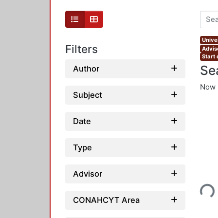
Unive
Filters
Advis
Start 
Se
Author
Now 
Subject
Date
Type
Loading...
Advisor
CONAHCYT Area