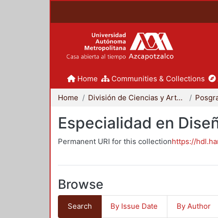
Home
Communities & Collections
Home
División de Ciencias y Artes para el Diseño
Posgr
Especialidad en Dise
Permanent URI for this collection
https://hdl.h
Browse
Search
By Issue Date
By Author