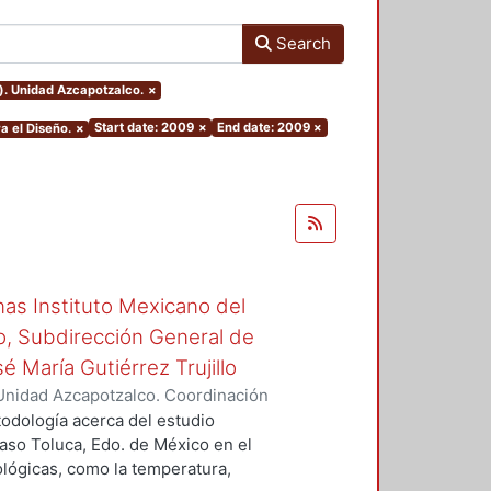
Search
). Unidad Azcapotzalco.
×
Start date: 2009
×
End date: 2009
×
a el Diseño.
×
inas Instituto Mexicano del
o, Subdirección General de
é María Gutiérrez Trujillo
Unidad Azcapotzalco. Coordinación
, Reynaldo
todología acerca del estudio
caso Toluca, Edo. de México en el
ológicas, como la temperatura,