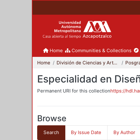
Home
Communities & Collections
Home
División de Ciencias y Artes para el Diseño
Posgr
Especialidad en Dise
Permanent URI for this collection
https://hdl.h
Browse
Search
By Issue Date
By Author