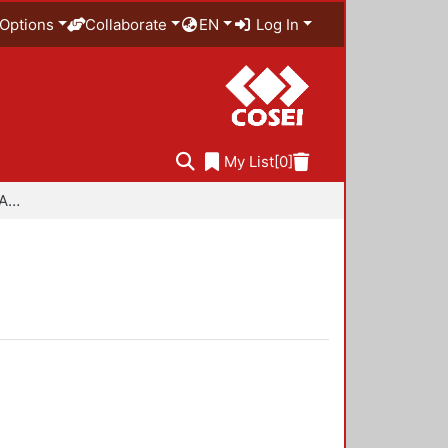
Options
Collaborate
EN
Log In
My List
[0]
Especialidad en Diseño Ambiental