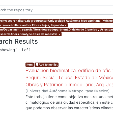
rsity: search.filters.degreegrantor.Universidad Autónoma Metropolitana (México
: search.filters.author.Flores Rojas, Reynaldo
×
ion/Department: search.filters.degreedepartment.División de Ciencias y Artes par
 search.filters.itemtype.Tesis de maestría
×
arch Results
showing
1 - 1 of 1
Item
Add to my list
Evaluación bioclimática: edificio de ofic
Seguro Social, Toluca, Estado de Méxic
Obras y Patrimonio Inmobiliario, Arq. Jos
(
Universidad Autónoma Metropolitana (México). 
de Servicios de Información.
,
2009
)
Flores Rojas
ng...
Este trabajo tiene como objetivo mostrar una me
climatológico de una ciudad específica; en este 
que podemos observar las características climat