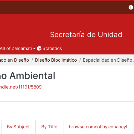
Secretaría de Unidad
All of Zaloamati
Statistics
ado en Diseño
Diseño Bioclimático
ño Ambiental
andle.net/11191/5809
By Subject
By Title
browse.comcol.by.conahcyt