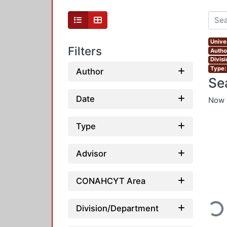
Unive
Filters
Author
Divis
Type:
Author
Se
Date
Now 
Type
Advisor
CONAHCYT Area
Loadi
Division/Department