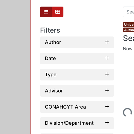
Unive
Filters
Author
Se
Author
Now 
Date
Type
Advisor
Loading...
CONAHCYT Area
Division/Department