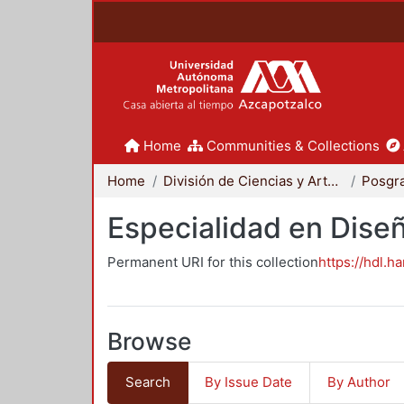
Home
Communities & Collections
Home
División de Ciencias y Artes para el Diseño
Posgr
Especialidad en Dise
Permanent URI for this collection
https://hdl.h
Browse
Search
By Issue Date
By Author