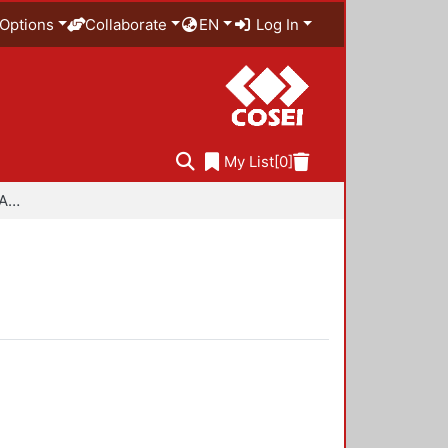
Options
Collaborate
EN
Log In
My List
[0]
Especialidad en Diseño Ambiental