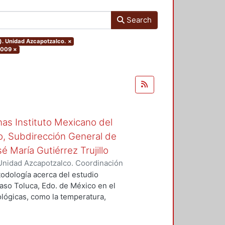
Search
). Unidad Azcapotzalco.
×
2009
×
inas Instituto Mexicano del
o, Subdirección General de
é María Gutiérrez Trujillo
Unidad Azcapotzalco. Coordinación
, Reynaldo
todología acerca del estudio
caso Toluca, Edo. de México en el
ológicas, como la temperatura,
viento.