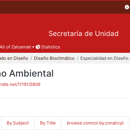
Secretaría de Unidad
All of Zaloamati
Statistics
ado en Diseño
Diseño Bioclimático
ño Ambiental
andle.net/11191/5809
By Subject
By Title
browse.comcol.by.conahcyt