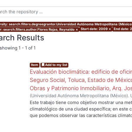
rsity: search.filters.degreegrantor.Universidad Autónoma Metropolitana (México
Start date: 2009
×
End date: 
: search.filters.author.Flores Rojas, Reynaldo
×
arch Results
showing
1 - 1 of 1
Item
Add to my list
Evaluación bioclimática: edificio de ofic
Seguro Social, Toluca, Estado de Méxic
Obras y Patrimonio Inmobiliario, Arq. Jos
(
Universidad Autónoma Metropolitana (México). 
de Servicios de Información.
,
2009
)
Flores Rojas
Este trabajo tiene como objetivo mostrar una me
climatológico de una ciudad específica; en este 
que podemos observar las características climat
humedad, precipitación, nubosidad, insolación y 