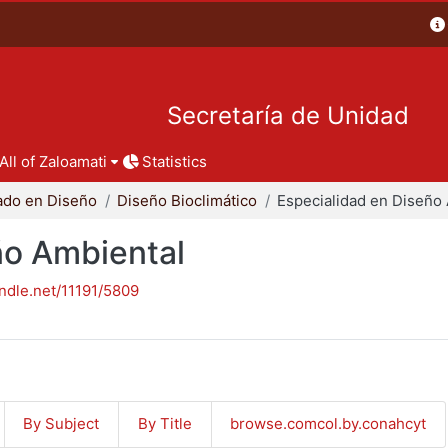
Secretaría de Unidad
All of Zaloamati
Statistics
ado en Diseño
Diseño Bioclimático
ño Ambiental
andle.net/11191/5809
By Subject
By Title
browse.comcol.by.conahcyt