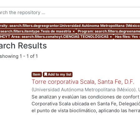
rsity: search.filters.degreegrantor.Universidad Autónoma Metropolitana (Méxic
 search.filters.itemtype.Tesis de maestría
×
Program: search.filters.degreenam
CYT Area: search.filters.conahcyt.CIENCIAS TECNOLÓGICAS
×
Has files: Yes
arch Results
showing
1 - 1 of 1
Item
Add to my list
Torre corporativa Scala, Santa Fe, D.F.
(
Universidad Autónoma Metropolitana (México). 
de Servicios de Información.
,
1999
)
Corro Eguia,
Se analizan y evalúan las condiciones de confort
Corporativa Scala ubicada en Santa Fe, Delegaci
el punto de vista bioclimático, aplicando las her
intervienen en el confort térmico, lumínico y acús