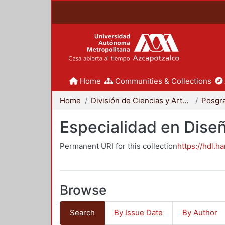
Home
Communities & Collections
Home
División de Ciencias y Artes para el Diseño
Posgr
Especialidad en Dise
Permanent URI for this collection
https://hdl.h
Browse
Search
By Issue Date
By Author