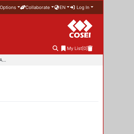
Options
Collaborate
EN
Log In
My List
[0]
Especialidad en Diseño Ambiental