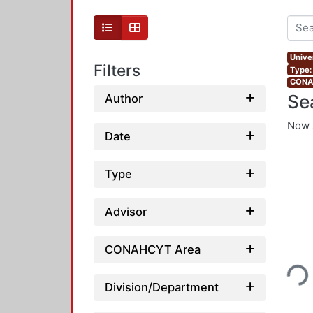
Unive
Filters
Type:
CONAH
Se
Author
Now 
Date
Type
Advisor
Loading...
CONAHCYT Area
Division/Department