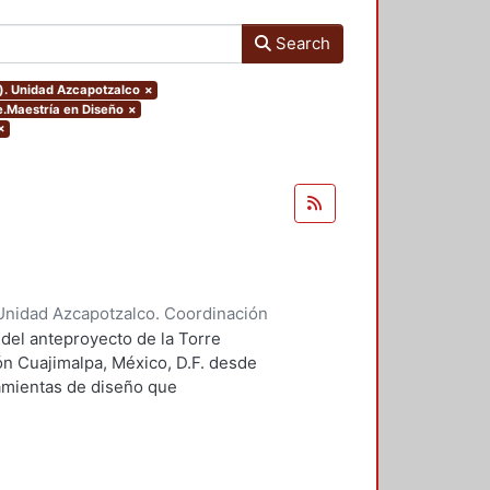
Search
o). Unidad Azcapotzalco
×
e.Maestría en Diseño
×
×
Unidad Azcapotzalco. Coordinación
 Guillermo Heriberto
 del anteproyecto de la Torre
ón Cuajimalpa, México, D.F. desde
ramientas de diseño que
tico.