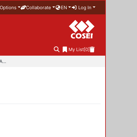
Options
Collaborate
EN
Log In
My List
[0]
Especialidad en Diseño Ambiental