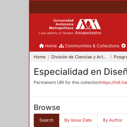
Home
Communities & Collections
Home
División de Ciencias y Artes para el Diseño
Posgr
Especialidad en Dise
Permanent URI for this collection
https://hdl.h
Browse
Search
By Issue Date
By Author