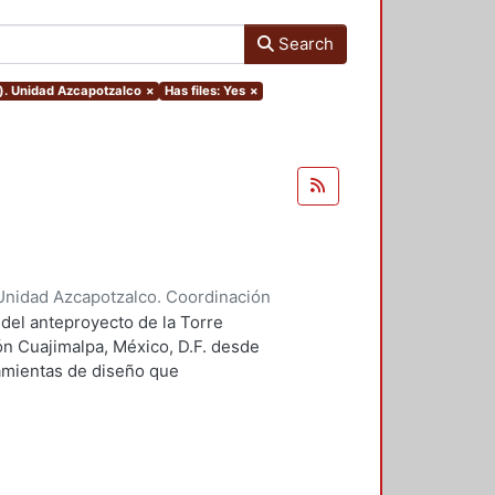
Search
o). Unidad Azcapotzalco
×
Has files: Yes
×
Unidad Azcapotzalco. Coordinación
 Guillermo Heriberto
 del anteproyecto de la Torre
ón Cuajimalpa, México, D.F. desde
ramientas de diseño que
tico.