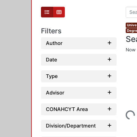
Unive
Filters
Degre
Se
Author
Now 
Date
Type
Advisor
CONAHCYT Area
Loading...
Division/Department