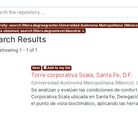
rsity: search.filters.degreegrantor.Universidad Autónoma Metropolitana (Méxic
e obtained: search.filters.degreelevel.Maestría
×
arch Results
showing
1 - 1 of 1
Item
Add to my list
Torre corporativa Scala, Santa Fe, D.F.
(
Universidad Autónoma Metropolitana (México). 
de Servicios de Información.
,
1999
)
Corro Eguia,
Se analizan y evalúan las condiciones de confort
Corporativa Scala ubicada en Santa Fe, Delegaci
el punto de vista bioclimático, aplicando las her
intervienen en el confort térmico, lumínico y acús