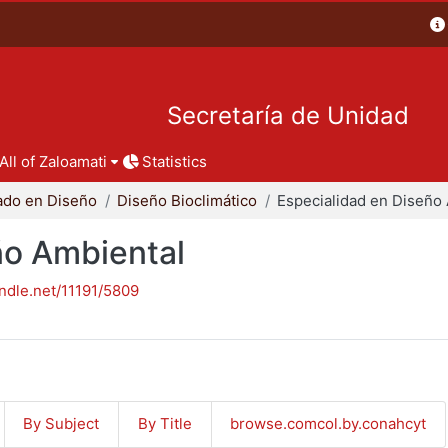
Secretaría de Unidad
All of Zaloamati
Statistics
ado en Diseño
Diseño Bioclimático
ño Ambiental
andle.net/11191/5809
By Subject
By Title
browse.comcol.by.conahcyt