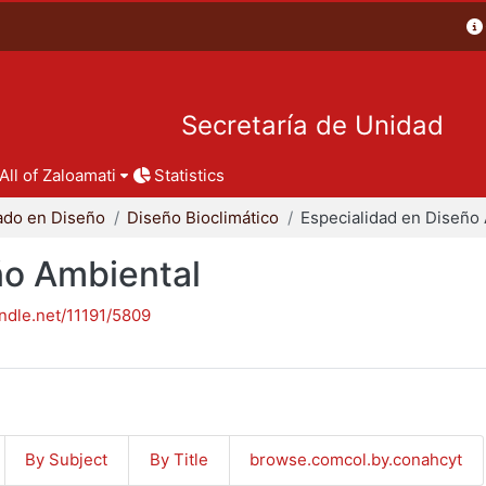
Secretaría de Unidad
All of Zaloamati
Statistics
ado en Diseño
Diseño Bioclimático
ño Ambiental
andle.net/11191/5809
By Subject
By Title
browse.comcol.by.conahcyt