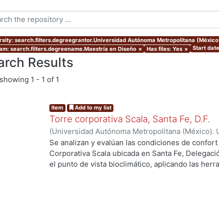
rsity: search.filters.degreegrantor.Universidad Autónoma Metropolitana (Méxic
Start dat
am: search.filters.degreename.Maestría en Diseño
×
Has files: Yes
×
arch Results
showing
1 - 1 of 1
Item
Add to my list
Torre corporativa Scala, Santa Fe, D.F.
(
Universidad Autónoma Metropolitana (México). 
de Servicios de Información.
,
1999
)
Corro Eguia,
Se analizan y evalúan las condiciones de confort
Corporativa Scala ubicada en Santa Fe, Delegaci
...
el punto de vista bioclimático, aplicando las her
intervienen en el confort térmico, lumínico y acús