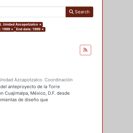
Search
o). Unidad Azcapotzalco
×
e: 1999
×
End date: 1999
×
Unidad Azcapotzalco. Coordinación
 Guillermo Heriberto
 del anteproyecto de la Torre
ón Cuajimalpa, México, D.F. desde
ramientas de diseño que
tico.