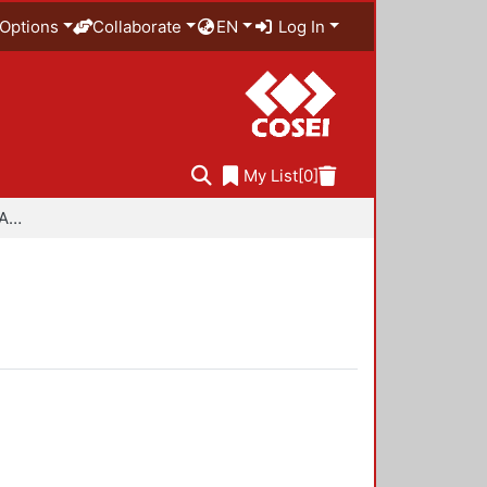
Options
Collaborate
EN
Log In
My List
[0]
Especialidad en Diseño Ambiental