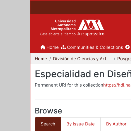
Home
Communities & Collections
Home
División de Ciencias y Artes para el Diseño
Posgr
Especialidad en Dise
Permanent URI for this collection
https://hdl.h
Browse
Search
By Issue Date
By Author