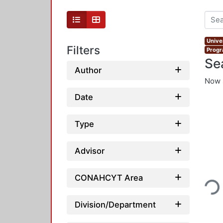
Unive
Filters
Progr
Se
Author
Now 
Date
Type
Advisor
Loading
CONAHCYT Area
Division/Department