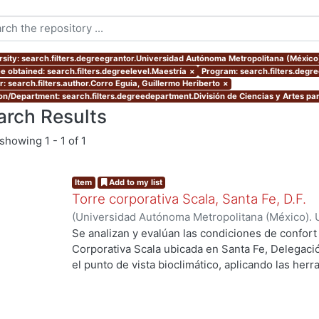
rsity: search.filters.degreegrantor.Universidad Autónoma Metropolitana (Méxic
e obtained: search.filters.degreelevel.Maestría
×
Program: search.filters.degr
r: search.filters.author.Corro Eguia, Guillermo Heriberto
×
ion/Department: search.filters.degreedepartment.División de Ciencias y Artes par
arch Results
showing
1 - 1 of 1
Item
Add to my list
Torre corporativa Scala, Santa Fe, D.F.
(
Universidad Autónoma Metropolitana (México). 
de Servicios de Información.
,
1999
)
Corro Eguia,
Se analizan y evalúan las condiciones de confort
Corporativa Scala ubicada en Santa Fe, Delegaci
el punto de vista bioclimático, aplicando las her
intervienen en el confort térmico, lumínico y acús