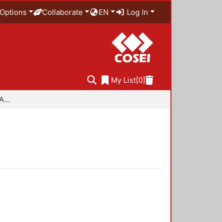
Options
Collaborate
EN
Log In
My List
[0]
Especialidad en Diseño Ambiental