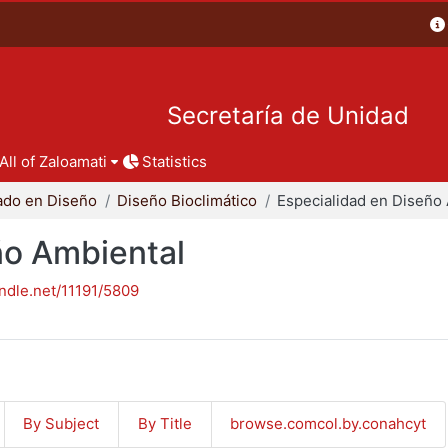
Secretaría de Unidad
All of Zaloamati
Statistics
ado en Diseño
Diseño Bioclimático
ño Ambiental
andle.net/11191/5809
By Subject
By Title
browse.comcol.by.conahcyt