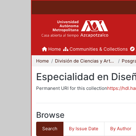
Home
Communities & Collections
Home
División de Ciencias y Artes para el Diseño
Posgr
Especialidad en Dise
Permanent URI for this collection
https://hdl.h
Browse
Search
By Issue Date
By Author