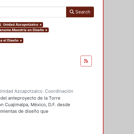
Search
o). Unidad Azcapotzalco
×
eename.Maestría en Diseño
×
a el Diseño
×
Unidad Azcapotzalco. Coordinación
 Guillermo Heriberto
 del anteproyecto de la Torre
ón Cuajimalpa, México, D.F. desde
ramientas de diseño que
tico.