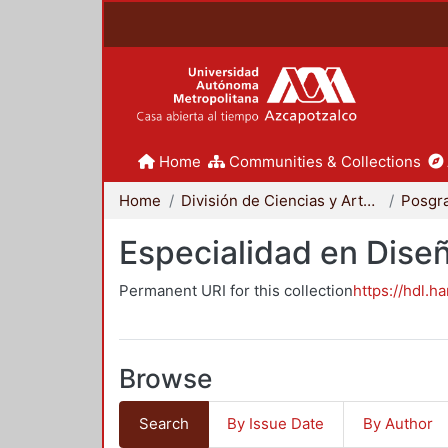
Home
Communities & Collections
Home
División de Ciencias y Artes para el Diseño
Posgr
Especialidad en Dise
Permanent URI for this collection
https://hdl.h
Browse
Search
By Issue Date
By Author