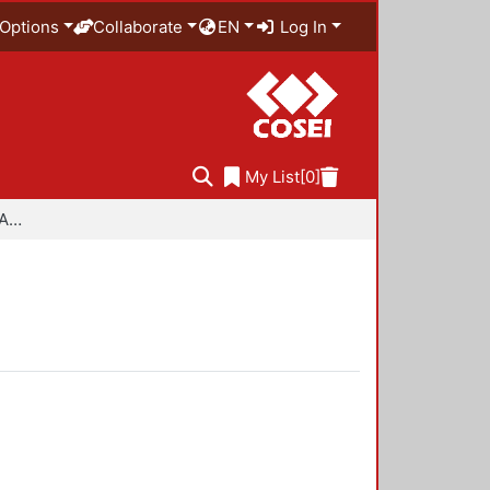
Options
Collaborate
EN
Log In
My List
[0]
Especialidad en Diseño Ambiental