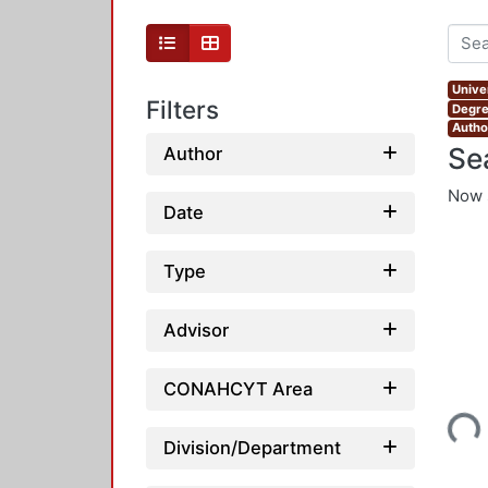
Unive
Filters
Degre
Autho
Se
Author
Now 
Date
Type
Advisor
CONAHCYT Area
Loading...
Division/Department