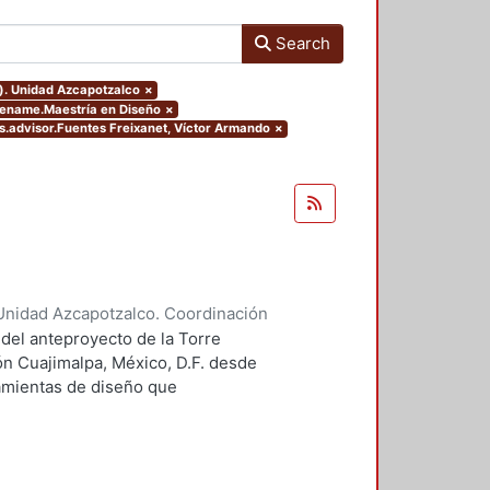
Search
o). Unidad Azcapotzalco
×
eename.Maestría en Diseño
×
rs.advisor.Fuentes Freixanet, Víctor Armando
×
Unidad Azcapotzalco. Coordinación
 Guillermo Heriberto
 del anteproyecto de la Torre
ón Cuajimalpa, México, D.F. desde
ramientas de diseño que
tico.