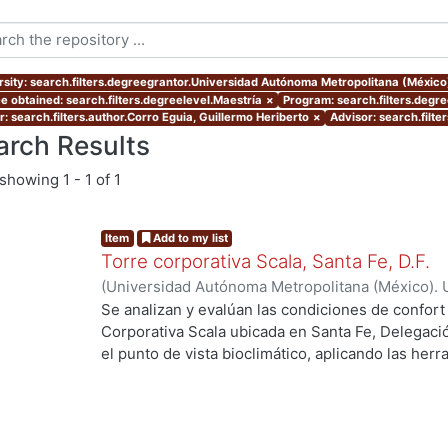
rsity: search.filters.degreegrantor.Universidad Autónoma Metropolitana (Méxic
e obtained: search.filters.degreelevel.Maestría
×
Program: search.filters.degr
r: search.filters.author.Corro Eguia, Guillermo Heriberto
×
Advisor: search.filte
arch Results
showing
1 - 1 of 1
Item
Add to my list
Torre corporativa Scala, Santa Fe, D.F.
(
Universidad Autónoma Metropolitana (México). 
de Servicios de Información.
,
1999
)
Corro Eguia,
Se analizan y evalúan las condiciones de confort
Corporativa Scala ubicada en Santa Fe, Delegaci
el punto de vista bioclimático, aplicando las her
intervienen en el confort térmico, lumínico y acús