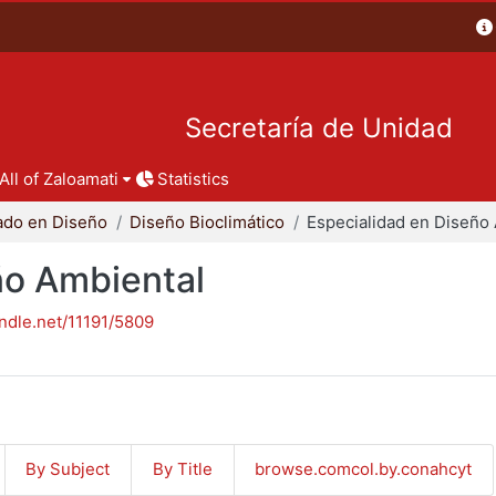
Secretaría de Unidad
All of Zaloamati
Statistics
ado en Diseño
Diseño Bioclimático
ño Ambiental
andle.net/11191/5809
By Subject
By Title
browse.comcol.by.conahcyt