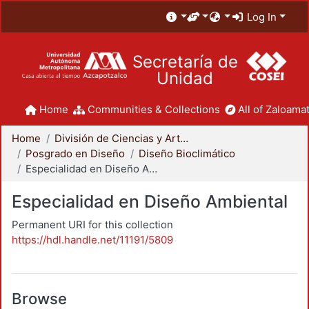
Log In
Secretaría de
Unidad
Home
Communities & Collections
All of Zaloamat
Home
División de Ciencias y Artes para el Diseño
Posgrado en Diseño
Diseño Bioclimático
Especialidad en Diseño Ambiental
Especialidad en Diseño Ambiental
Permanent URI for this collection
https://hdl.handle.net/11191/5809
Browse