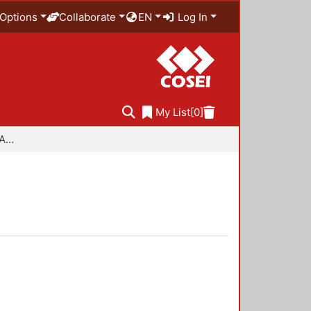
Options
Collaborate
EN
Log In
My List
[0]
Especialidad en Diseño Ambiental