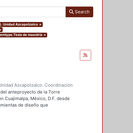
Search
o). Unidad Azcapotzalco
×
×
itemtype.Tesis de maestría
×
Unidad Azcapotzalco. Coordinación
 Guillermo Heriberto
 del anteproyecto de la Torre
ón Cuajimalpa, México, D.F. desde
ramientas de diseño que
tico.