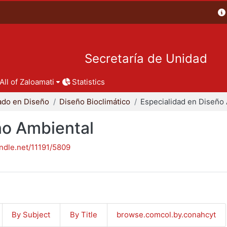
Secretaría de Unidad
All of Zaloamati
Statistics
ado en Diseño
Diseño Bioclimático
ño Ambiental
andle.net/11191/5809
By Subject
By Title
browse.comcol.by.conahcyt