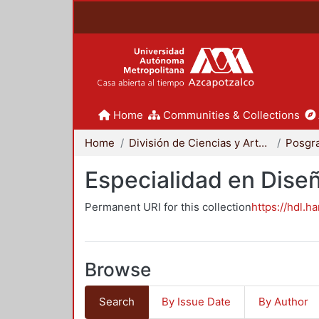
Home
Communities & Collections
Home
División de Ciencias y Artes para el Diseño
Posgr
Especialidad en Dise
Permanent URI for this collection
https://hdl.h
Browse
Search
By Issue Date
By Author