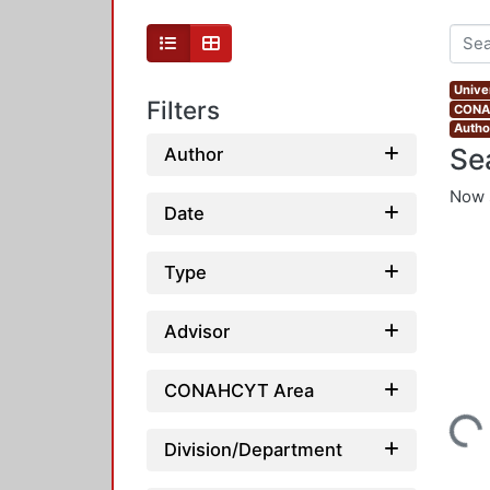
Unive
Filters
CONAH
Autho
Se
Author
Now 
Date
Type
Advisor
CONAHCYT Area
Loading...
Division/Department