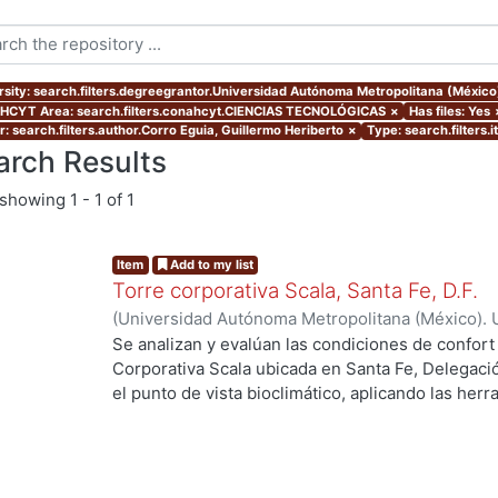
rsity: search.filters.degreegrantor.Universidad Autónoma Metropolitana (Méxic
CYT Area: search.filters.conahcyt.CIENCIAS TECNOLÓGICAS
×
Has files: Yes
r: search.filters.author.Corro Eguia, Guillermo Heriberto
×
Type: search.filters.
arch Results
showing
1 - 1 of 1
Item
Add to my list
Torre corporativa Scala, Santa Fe, D.F.
(
Universidad Autónoma Metropolitana (México). 
de Servicios de Información.
,
1999
)
Corro Eguia,
Se analizan y evalúan las condiciones de confort
Corporativa Scala ubicada en Santa Fe, Delegaci
el punto de vista bioclimático, aplicando las her
intervienen en el confort térmico, lumínico y acús