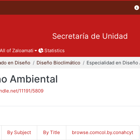
Secretaría de Unidad
All of Zaloamati
Statistics
ado en Diseño
Diseño Bioclimático
ño Ambiental
andle.net/11191/5809
By Subject
By Title
browse.comcol.by.conahcyt