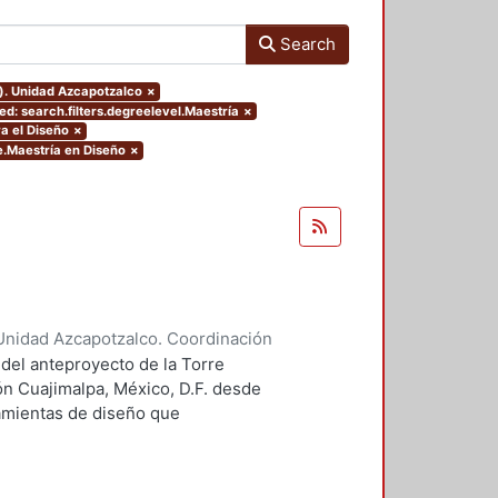
Search
o). Unidad Azcapotzalco
×
d: search.filters.degreelevel.Maestría
×
a el Diseño
×
e.Maestría en Diseño
×
Unidad Azcapotzalco. Coordinación
 Guillermo Heriberto
 del anteproyecto de la Torre
ón Cuajimalpa, México, D.F. desde
ramientas de diseño que
tico.