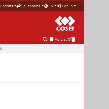
Options
Collaborate
EN
Log In
My List
[0]
Especialidad en Diseño Ambiental