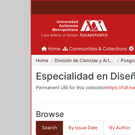
Home
Communities & Collections
Home
División de Ciencias y Artes para el Diseño
Posgr
Especialidad en Dise
Permanent URI for this collection
https://hdl.h
Browse
Search
By Issue Date
By Author