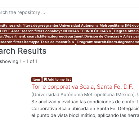
rsity: search.filters.degreegrantor.Universidad Autónoma Metropolitana (Méxic
CYT Area: search.filters.conahcyt.CIENCIAS TECNOLÓGICAS
×
Degree obtaine
ion/Department: search.filters.degreedepartment.División de Ciencias y Artes par
 search.filters.itemtype.Tesis de maestría
×
Program: search.filters.degreenam
arch Results
showing
1 - 1 of 1
Item
Add to my list
Torre corporativa Scala, Santa Fe, D.F.
(
Universidad Autónoma Metropolitana (México). 
de Servicios de Información.
,
1999
)
Corro Eguia,
Se analizan y evalúan las condiciones de confort
Corporativa Scala ubicada en Santa Fe, Delegaci
el punto de vista bioclimático, aplicando las her
intervienen en el confort térmico, lumínico y acús