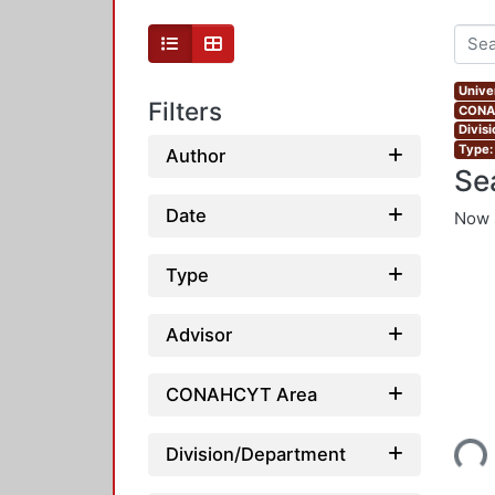
Unive
Filters
CONAH
Divis
Type:
Author
Se
Date
Now 
Type
Advisor
CONAHCYT Area
Loading...
Division/Department