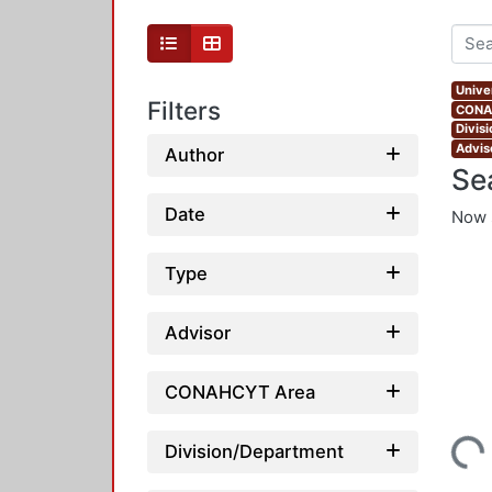
Unive
Filters
CONAH
Divis
Advis
Author
Se
Date
Now 
Type
Advisor
CONAHCYT Area
Loading...
Division/Department