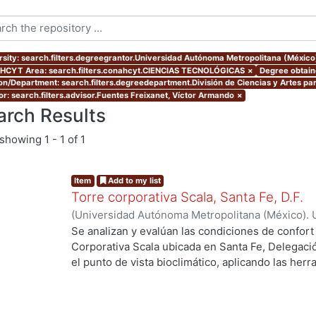
rsity: search.filters.degreegrantor.Universidad Autónoma Metropolitana (Méxic
CYT Area: search.filters.conahcyt.CIENCIAS TECNOLÓGICAS
×
Degree obtaine
ion/Department: search.filters.degreedepartment.División de Ciencias y Artes par
or: search.filters.advisor.Fuentes Freixanet, Víctor Armando
×
arch Results
showing
1 - 1 of 1
Item
Add to my list
Torre corporativa Scala, Santa Fe, D.F.
(
Universidad Autónoma Metropolitana (México). 
de Servicios de Información.
,
1999
)
Corro Eguia,
Se analizan y evalúan las condiciones de confort
Corporativa Scala ubicada en Santa Fe, Delegaci
el punto de vista bioclimático, aplicando las her
intervienen en el confort térmico, lumínico y acús