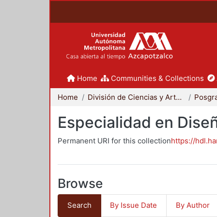
Home
Communities & Collections
Home
División de Ciencias y Artes para el Diseño
Posgr
Especialidad en Dise
Permanent URI for this collection
https://hdl.h
Browse
Search
By Issue Date
By Author