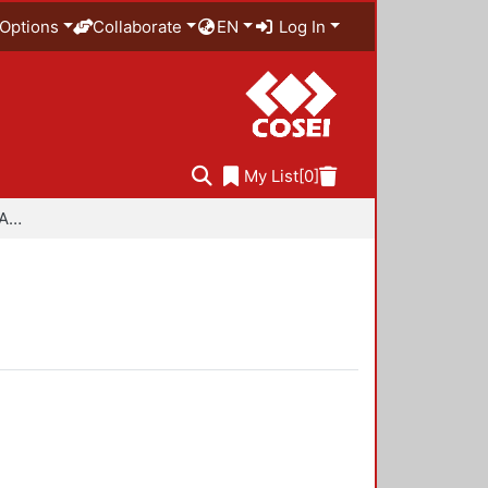
Options
Collaborate
EN
Log In
My List
[0]
Especialidad en Diseño Ambiental