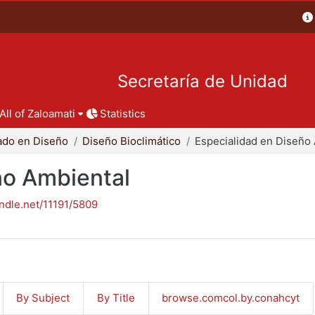
Secretaría de Unidad
All of Zaloamati
Statistics
ado en Diseño
Diseño Bioclimático
ño Ambiental
andle.net/11191/5809
By Subject
By Title
browse.comcol.by.conahcyt