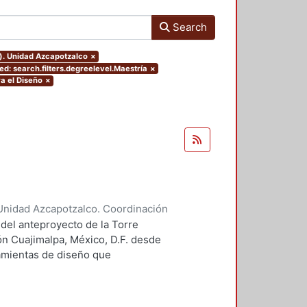
Search
o). Unidad Azcapotzalco
×
d: search.filters.degreelevel.Maestría
×
a el Diseño
×
Unidad Azcapotzalco. Coordinación
 Guillermo Heriberto
 del anteproyecto de la Torre
ón Cuajimalpa, México, D.F. desde
ramientas de diseño que
tico.