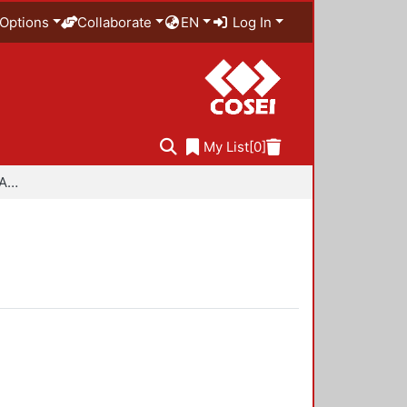
Options
Collaborate
EN
Log In
My List
[0]
Especialidad en Diseño Ambiental