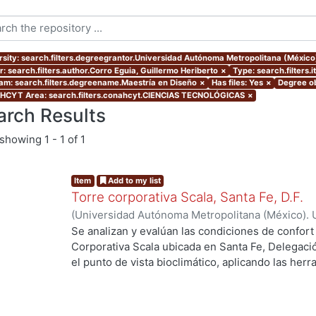
rsity: search.filters.degreegrantor.Universidad Autónoma Metropolitana (Méxic
r: search.filters.author.Corro Eguia, Guillermo Heriberto
×
Type: search.filters.
am: search.filters.degreename.Maestría en Diseño
×
Has files: Yes
×
Degree ob
CYT Area: search.filters.conahcyt.CIENCIAS TECNOLÓGICAS
×
arch Results
showing
1 - 1 of 1
Item
Add to my list
Torre corporativa Scala, Santa Fe, D.F.
(
Universidad Autónoma Metropolitana (México). 
de Servicios de Información.
,
1999
)
Corro Eguia,
Se analizan y evalúan las condiciones de confort
Corporativa Scala ubicada en Santa Fe, Delegaci
el punto de vista bioclimático, aplicando las her
intervienen en el confort térmico, lumínico y acús