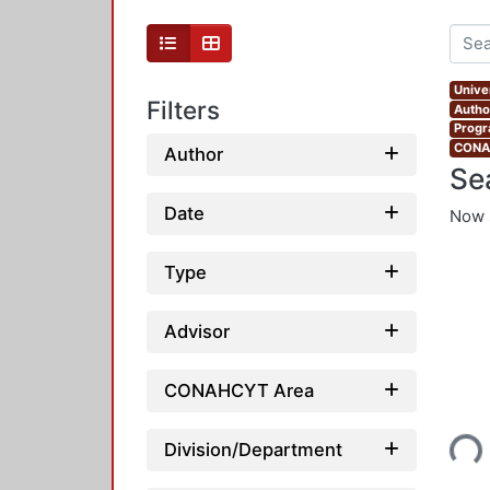
Unive
Filters
Autho
Progr
CONAH
Author
Se
Date
Now 
Type
Advisor
CONAHCYT Area
Loading...
Division/Department