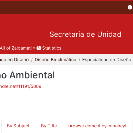
Secretaría de Unidad
All of Zaloamati
Statistics
ado en Diseño
Diseño Bioclimático
ño Ambiental
andle.net/11191/5809
By Subject
By Title
browse.comcol.by.conahcyt