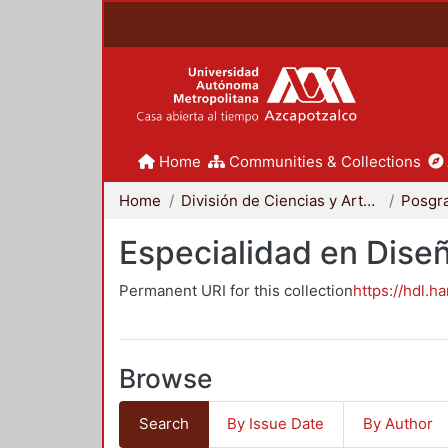
Home
Communities & Collections
Home
División de Ciencias y Artes para el Diseño
Posgr
Especialidad en Dise
Permanent URI for this collection
https://hdl.h
Browse
Search
By Issue Date
By Author