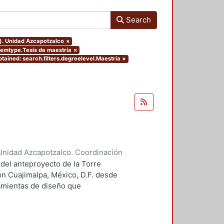
Search
o). Unidad Azcapotzalco
×
itemtype.Tesis de maestría
×
tained: search.filters.degreelevel.Maestría
×
Unidad Azcapotzalco. Coordinación
 Guillermo Heriberto
 del anteproyecto de la Torre
ón Cuajimalpa, México, D.F. desde
ramientas de diseño que
tico.