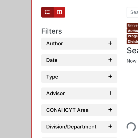
Unive
Filters
Autho
Progr
Divis
Author
Se
Date
Now 
Type
Advisor
CONAHCYT Area
Loading...
Division/Department