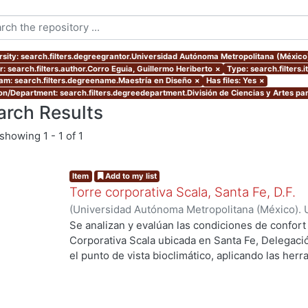
rsity: search.filters.degreegrantor.Universidad Autónoma Metropolitana (Méxic
r: search.filters.author.Corro Eguia, Guillermo Heriberto
×
Type: search.filters.
am: search.filters.degreename.Maestría en Diseño
×
Has files: Yes
×
ion/Department: search.filters.degreedepartment.División de Ciencias y Artes par
arch Results
showing
1 - 1 of 1
Item
Add to my list
Torre corporativa Scala, Santa Fe, D.F.
(
Universidad Autónoma Metropolitana (México). 
de Servicios de Información.
,
1999
)
Corro Eguia,
Se analizan y evalúan las condiciones de confort
Corporativa Scala ubicada en Santa Fe, Delegaci
el punto de vista bioclimático, aplicando las her
intervienen en el confort térmico, lumínico y acús