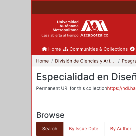
Home
Communities & Collections
Home
División de Ciencias y Artes para el Diseño
Posgr
Especialidad en Dise
Permanent URI for this collection
https://hdl.h
Browse
Search
By Issue Date
By Author