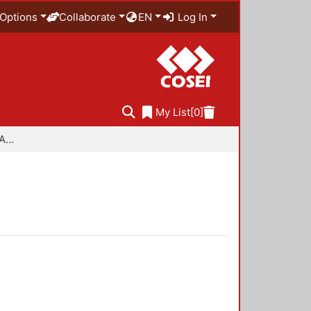
Options
Collaborate
EN
Log In
My List
[0]
Especialidad en Diseño Ambiental