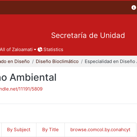
Secretaría de Unidad
All of Zaloamati
Statistics
ado en Diseño
Diseño Bioclimático
ño Ambiental
andle.net/11191/5809
By Subject
By Title
browse.comcol.by.conahcyt