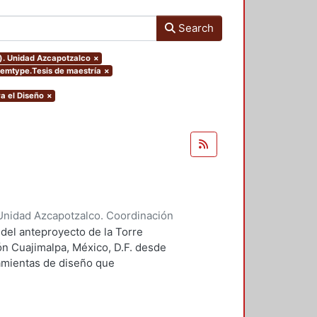
Search
o). Unidad Azcapotzalco
×
itemtype.Tesis de maestría
×
a el Diseño
×
Unidad Azcapotzalco. Coordinación
 Guillermo Heriberto
 del anteproyecto de la Torre
ón Cuajimalpa, México, D.F. desde
ramientas de diseño que
tico.