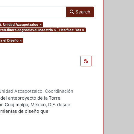
Search
o). Unidad Azcapotzalco
×
rch.filters.degreelevel.Maestría
×
Has files: Yes
×
a el Diseño
×
Unidad Azcapotzalco. Coordinación
 Guillermo Heriberto
 del anteproyecto de la Torre
ón Cuajimalpa, México, D.F. desde
ramientas de diseño que
tico.