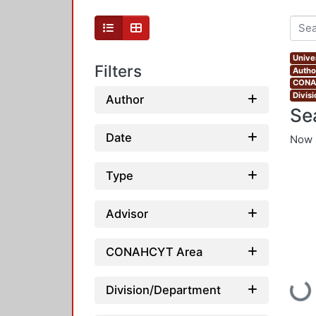
Unive
Filters
Autho
CONAH
Divis
Author
Se
Date
Now 
Type
Advisor
CONAHCYT Area
Loadin
Division/Department