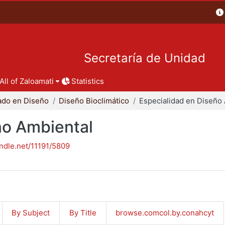
Secretaría de Unidad
All of Zaloamati
Statistics
ado en Diseño
Diseño Bioclimático
ño Ambiental
andle.net/11191/5809
By Subject
By Title
browse.comcol.by.conahcyt