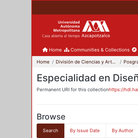
Home
Communities & Collections
Home
División de Ciencias y Artes para el Diseño
Posgr
Especialidad en Dise
Permanent URI for this collection
https://hdl.h
Browse
Search
By Issue Date
By Author