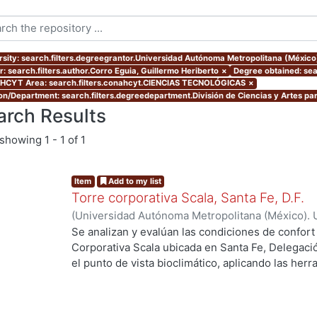
rsity: search.filters.degreegrantor.Universidad Autónoma Metropolitana (Méxic
r: search.filters.author.Corro Eguia, Guillermo Heriberto
×
Degree obtained: sea
CYT Area: search.filters.conahcyt.CIENCIAS TECNOLÓGICAS
×
ion/Department: search.filters.degreedepartment.División de Ciencias y Artes par
arch Results
showing
1 - 1 of 1
Item
Add to my list
Torre corporativa Scala, Santa Fe, D.F.
(
Universidad Autónoma Metropolitana (México). 
de Servicios de Información.
,
1999
)
Corro Eguia,
Se analizan y evalúan las condiciones de confort
Corporativa Scala ubicada en Santa Fe, Delegaci
el punto de vista bioclimático, aplicando las her
intervienen en el confort térmico, lumínico y acús
g...