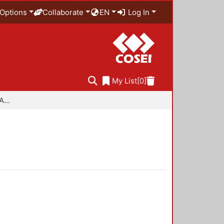
Options
Collaborate
EN
Log In
My List
[0]
Especialidad en Diseño Ambiental