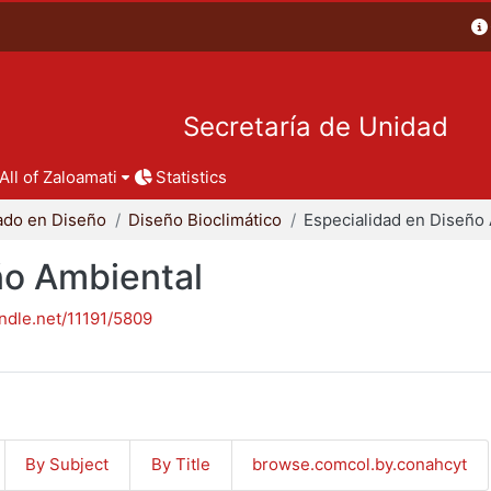
Secretaría de Unidad
All of Zaloamati
Statistics
ado en Diseño
Diseño Bioclimático
ño Ambiental
andle.net/11191/5809
By Subject
By Title
browse.comcol.by.conahcyt