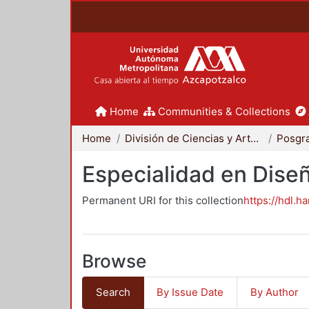
Home
Communities & Collections
Home
División de Ciencias y Artes para el Diseño
Posgr
Especialidad en Dise
Permanent URI for this collection
https://hdl.h
Browse
Search
By Issue Date
By Author