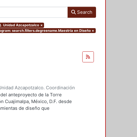
Search
o). Unidad Azcapotzalco
×
ogram: search.filters.degreename.Maestría en Diseño
×
Unidad Azcapotzalco. Coordinación
 Guillermo Heriberto
 del anteproyecto de la Torre
ón Cuajimalpa, México, D.F. desde
ramientas de diseño que
tico.