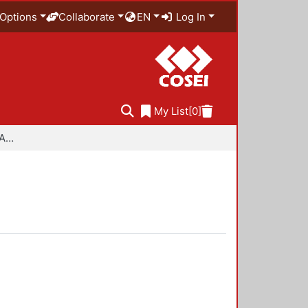
Options
Collaborate
EN
Log In
My List
[0]
Especialidad en Diseño Ambiental