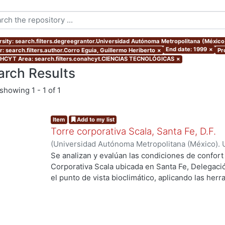
rsity: search.filters.degreegrantor.Universidad Autónoma Metropolitana (Méxic
End date: 1999
×
r: search.filters.author.Corro Eguia, Guillermo Heriberto
×
Pr
CYT Area: search.filters.conahcyt.CIENCIAS TECNOLÓGICAS
×
arch Results
showing
1 - 1 of 1
Item
Add to my list
Torre corporativa Scala, Santa Fe, D.F.
(
Universidad Autónoma Metropolitana (México). 
de Servicios de Información.
,
1999
)
Corro Eguia,
Se analizan y evalúan las condiciones de confort
Corporativa Scala ubicada en Santa Fe, Delegaci
el punto de vista bioclimático, aplicando las her
intervienen en el confort térmico, lumínico y acús
ng...