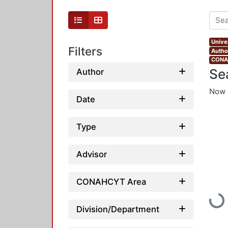
Unive
Filters
Autho
CONAH
Se
Author
Now 
Date
Type
Advisor
CONAHCYT Area
Loadi
Division/Department