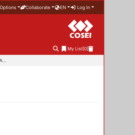
Options
Collaborate
EN
Log In
My List
[0]
Especialidad en Diseño Ambiental