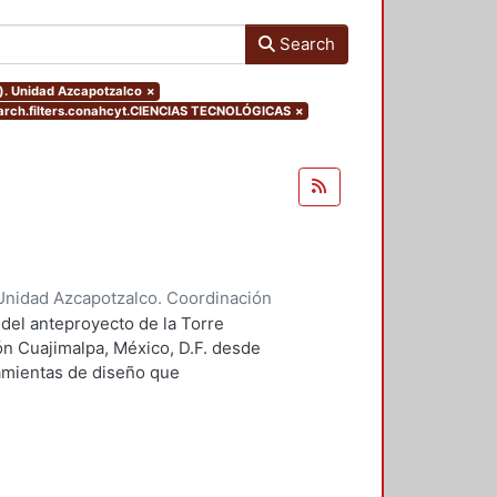
Search
o). Unidad Azcapotzalco
×
rch.filters.conahcyt.CIENCIAS TECNOLÓGICAS
×
Unidad Azcapotzalco. Coordinación
 Guillermo Heriberto
 del anteproyecto de la Torre
ón Cuajimalpa, México, D.F. desde
ramientas de diseño que
tico.