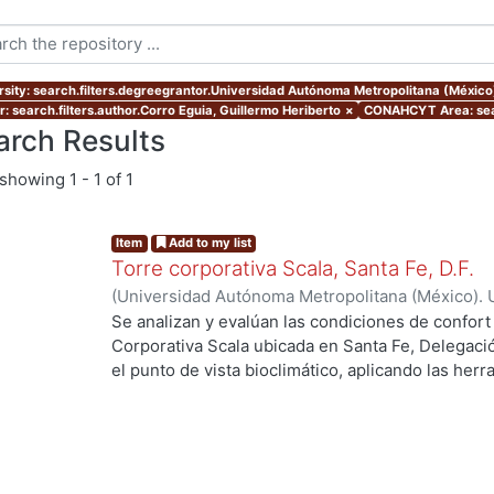
rsity: search.filters.degreegrantor.Universidad Autónoma Metropolitana (Méxic
r: search.filters.author.Corro Eguia, Guillermo Heriberto
×
CONAHCYT Area: sea
arch Results
showing
1 - 1 of 1
Item
Add to my list
Torre corporativa Scala, Santa Fe, D.F.
(
Universidad Autónoma Metropolitana (México). 
de Servicios de Información.
,
1999
)
Corro Eguia,
Se analizan y evalúan las condiciones de confort
Corporativa Scala ubicada en Santa Fe, Delegaci
el punto de vista bioclimático, aplicando las her
intervienen en el confort térmico, lumínico y acús