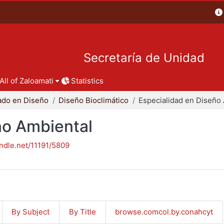
Secretaría de Unidad
All of Zaloamati
Statistics
ado en Diseño
Diseño Bioclimático
ño Ambiental
andle.net/11191/5809
By Subject
By Title
browse.comcol.by.conahcyt