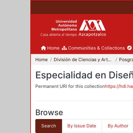
Home
Communities & Collections
Home
División de Ciencias y Artes para el Diseño
Posgr
Especialidad en Dise
Permanent URI for this collection
https://hdl.h
Browse
Search
By Issue Date
By Author