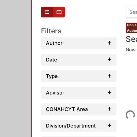
Unive
Filters
Autho
Se
Author
Now 
Date
Type
Advisor
Loading...
CONAHCYT Area
Division/Department