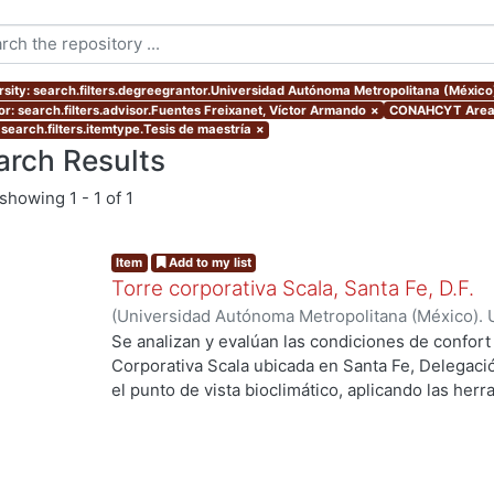
rsity: search.filters.degreegrantor.Universidad Autónoma Metropolitana (Méxic
or: search.filters.advisor.Fuentes Freixanet, Víctor Armando
×
CONAHCYT Area: 
 search.filters.itemtype.Tesis de maestría
×
arch Results
showing
1 - 1 of 1
Item
Add to my list
Torre corporativa Scala, Santa Fe, D.F.
(
Universidad Autónoma Metropolitana (México). 
de Servicios de Información.
,
1999
)
Corro Eguia,
Se analizan y evalúan las condiciones de confort
Corporativa Scala ubicada en Santa Fe, Delegaci
el punto de vista bioclimático, aplicando las her
intervienen en el confort térmico, lumínico y acús