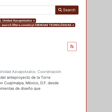
Search
o). Unidad Azcapotzalco
×
search.filters.conahcyt.CIENCIAS TECNOLÓGICAS
×
Unidad Azcapotzalco. Coordinación
 Guillermo Heriberto
 del anteproyecto de la Torre
ón Cuajimalpa, México, D.F. desde
ramientas de diseño que
tico.