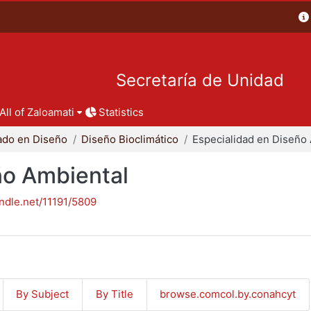
Secretaría de Unidad
All of Zaloamati
Statistics
ado en Diseño
Diseño Bioclimático
ño Ambiental
andle.net/11191/5809
By Subject
By Title
browse.comcol.by.conahcyt