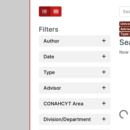
Unive
Filters
Advis
Type:
Se
Author
Now 
Date
Type
Advisor
CONAHCYT Area
Loading...
Division/Department