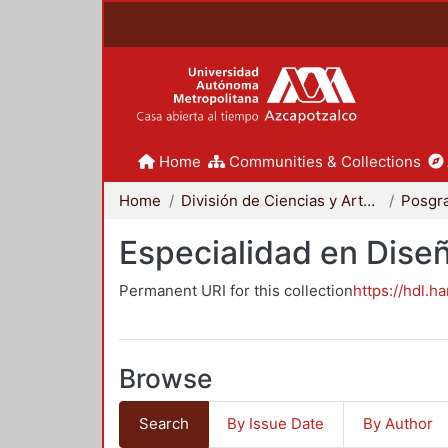
Home
Communities & Collections
Home
División de Ciencias y Artes para el Diseño
Posgr
Especialidad en Dise
Permanent URI for this collection
https://hdl.h
Browse
Search
By Issue Date
By Author