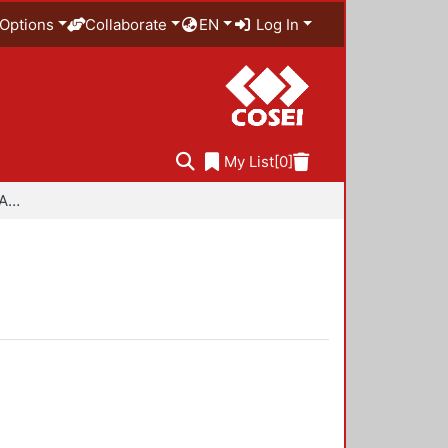
Options
Collaborate
EN
Log In
My List
[0]
Especialidad en Diseño Ambiental