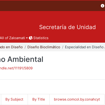
Secretaría de Unidad
All of Zaloamati
Statistics
ado en Diseño
Diseño Bioclimático
ño Ambiental
andle.net/11191/5809
By Subject
By Title
browse.comcol.by.conahcyt