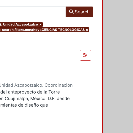
Search
o). Unidad Azcapotzalco
×
search.filters.conahcyt.CIENCIAS TECNOLÓGICAS
×
Unidad Azcapotzalco. Coordinación
 Guillermo Heriberto
 del anteproyecto de la Torre
ón Cuajimalpa, México, D.F. desde
ramientas de diseño que
tico.