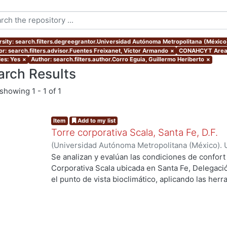
rsity: search.filters.degreegrantor.Universidad Autónoma Metropolitana (Méxic
or: search.filters.advisor.Fuentes Freixanet, Víctor Armando
×
CONAHCYT Area: 
les: Yes
×
Author: search.filters.author.Corro Eguia, Guillermo Heriberto
×
arch Results
showing
1 - 1 of 1
Item
Add to my list
Torre corporativa Scala, Santa Fe, D.F.
(
Universidad Autónoma Metropolitana (México). 
de Servicios de Información.
,
1999
)
Corro Eguia,
Se analizan y evalúan las condiciones de confort
Corporativa Scala ubicada en Santa Fe, Delegaci
el punto de vista bioclimático, aplicando las her
intervienen en el confort térmico, lumínico y acús