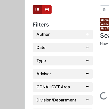
Unive
Filters
Advis
Has fi
Se
Author
Now 
Date
Type
Advisor
CONAHCYT Area
Loading...
Division/Department