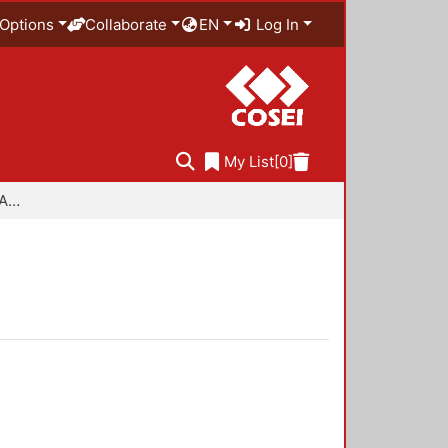
Options
Collaborate
EN
Log In
My List
[0]
Especialidad en Diseño Ambiental