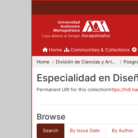
Home
Communities & Collections
Home
División de Ciencias y Artes para el Diseño
Posgr
Especialidad en Dise
Permanent URI for this collection
https://hdl.h
Browse
Search
By Issue Date
By Author