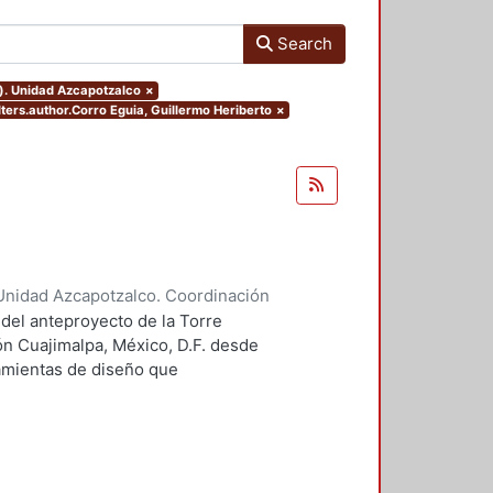
Search
o). Unidad Azcapotzalco
×
lters.author.Corro Eguia, Guillermo Heriberto
×
Unidad Azcapotzalco. Coordinación
 Guillermo Heriberto
 del anteproyecto de la Torre
ón Cuajimalpa, México, D.F. desde
ramientas de diseño que
tico.