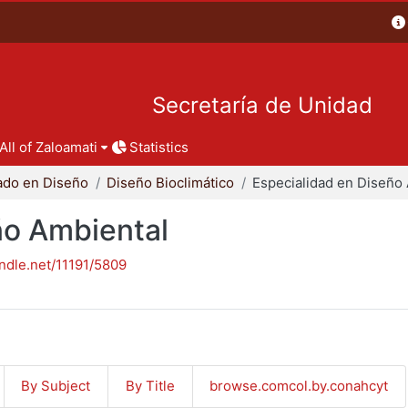
Secretaría de Unidad
All of Zaloamati
Statistics
ado en Diseño
Diseño Bioclimático
ño Ambiental
andle.net/11191/5809
By Subject
By Title
browse.comcol.by.conahcyt