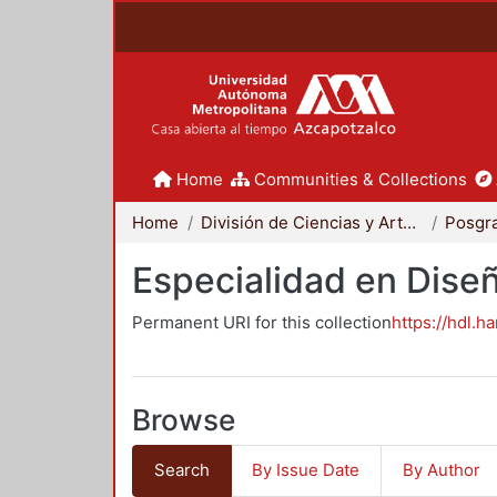
Home
Communities & Collections
Home
División de Ciencias y Artes para el Diseño
Posgr
Especialidad en Dise
Permanent URI for this collection
https://hdl.h
Browse
Search
By Issue Date
By Author