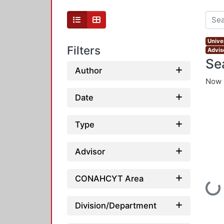
Unive
Filters
Advis
Se
Author
Now 
Date
Type
Advisor
CONAHCYT Area
Loading...
Division/Department