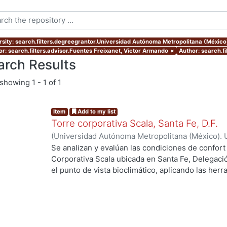
rsity: search.filters.degreegrantor.Universidad Autónoma Metropolitana (Méxic
or: search.filters.advisor.Fuentes Freixanet, Víctor Armando
×
Author: search.fi
arch Results
showing
1 - 1 of 1
Item
Add to my list
Torre corporativa Scala, Santa Fe, D.F.
(
Universidad Autónoma Metropolitana (México). 
de Servicios de Información.
,
1999
)
Corro Eguia,
Se analizan y evalúan las condiciones de confort
Corporativa Scala ubicada en Santa Fe, Delegaci
el punto de vista bioclimático, aplicando las her
intervienen en el confort térmico, lumínico y acús