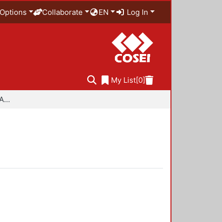
Options
Collaborate
EN
Log In
My List
[0]
Especialidad en Diseño Ambiental