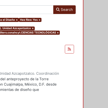
Search
a el Diseño
×
Has files: Yes
×
o). Unidad Azcapotzalco
×
ilters.conahcyt.CIENCIAS TECNOLÓGICAS
×
Unidad Azcapotzalco. Coordinación
 Guillermo Heriberto
 del anteproyecto de la Torre
ón Cuajimalpa, México, D.F. desde
ramientas de diseño que
tico.