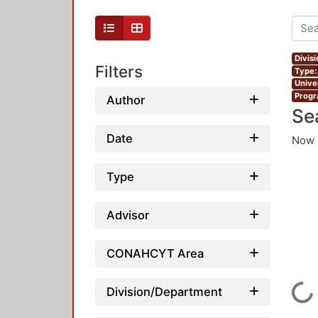
Divis
Filters
Type:
Unive
Progr
Author
Se
Date
Now 
Type
Advisor
CONAHCYT Area
Loading.
Division/Department