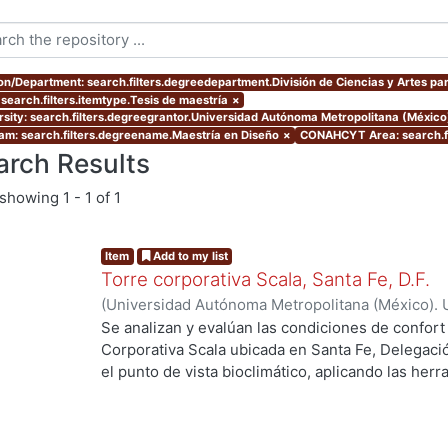
ion/Department: search.filters.degreedepartment.División de Ciencias y Artes par
 search.filters.itemtype.Tesis de maestría
×
rsity: search.filters.degreegrantor.Universidad Autónoma Metropolitana (Méxic
am: search.filters.degreename.Maestría en Diseño
×
CONAHCYT Area: search.f
arch Results
showing
1 - 1 of 1
Item
Add to my list
Torre corporativa Scala, Santa Fe, D.F.
(
Universidad Autónoma Metropolitana (México). 
de Servicios de Información.
,
1999
)
Corro Eguia,
Se analizan y evalúan las condiciones de confort
Corporativa Scala ubicada en Santa Fe, Delegaci
el punto de vista bioclimático, aplicando las her
intervienen en el confort térmico, lumínico y acús
..