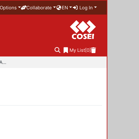
Options
Collaborate
EN
Log In
My List
[0]
Especialidad en Diseño Ambiental