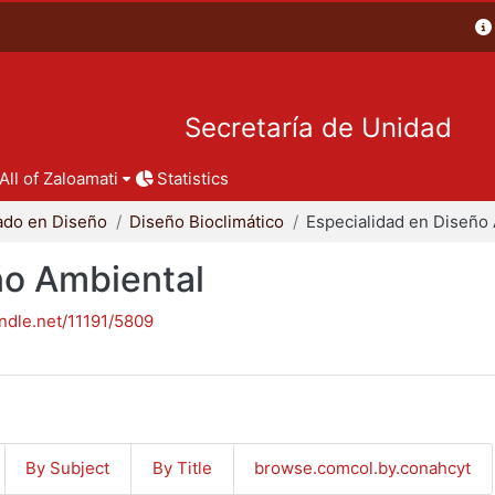
Secretaría de Unidad
All of Zaloamati
Statistics
ado en Diseño
Diseño Bioclimático
ño Ambiental
andle.net/11191/5809
By Subject
By Title
browse.comcol.by.conahcyt