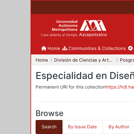
Home
Communities & Collections
Home
División de Ciencias y Artes para el Diseño
Posgr
Especialidad en Dise
Permanent URI for this collection
https://hdl.h
Browse
Search
By Issue Date
By Author