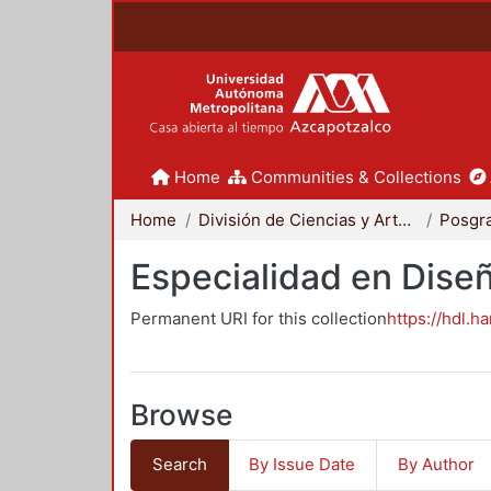
Home
Communities & Collections
Home
División de Ciencias y Artes para el Diseño
Posgr
Especialidad en Dise
Permanent URI for this collection
https://hdl.h
Browse
Search
By Issue Date
By Author