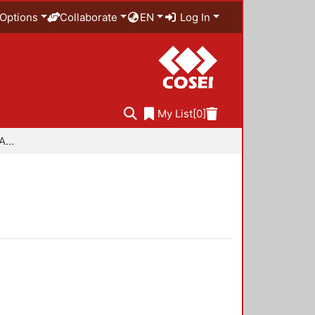
Options
Collaborate
EN
Log In
My List
[0]
Especialidad en Diseño Ambiental