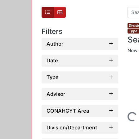
Divis
Filters
Type:
Se
Author
Now 
Date
Type
Advisor
CONAHCYT Area
Loading...
Division/Department