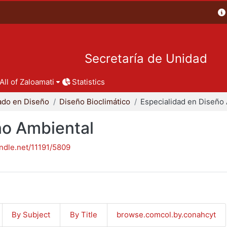
Secretaría de Unidad
All of Zaloamati
Statistics
ado en Diseño
Diseño Bioclimático
ño Ambiental
andle.net/11191/5809
By Subject
By Title
browse.comcol.by.conahcyt