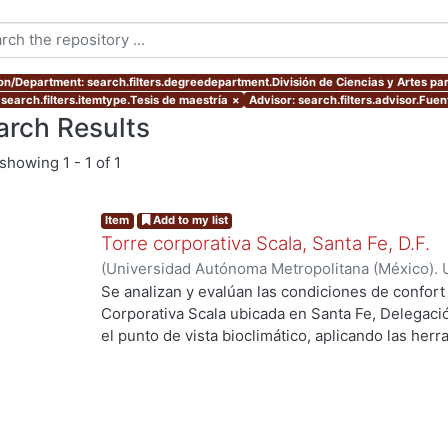
ion/Department: search.filters.degreedepartment.División de Ciencias y Artes par
 search.filters.itemtype.Tesis de maestría
×
Advisor: search.filters.advisor.Fue
arch Results
showing
1 - 1 of 1
Item
Add to my list
Torre corporativa Scala, Santa Fe, D.F.
(
Universidad Autónoma Metropolitana (México). 
de Servicios de Información.
,
1999
)
Corro Eguia,
Se analizan y evalúan las condiciones de confort
Corporativa Scala ubicada en Santa Fe, Delegaci
el punto de vista bioclimático, aplicando las her
intervienen en el confort térmico, lumínico y acús