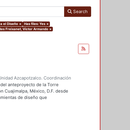
Search
a el Diseño
×
Has files: Yes
×
ntes Freixanet, Víctor Armando
×
Unidad Azcapotzalco. Coordinación
 Guillermo Heriberto
 del anteproyecto de la Torre
ón Cuajimalpa, México, D.F. desde
ramientas de diseño que
tico.