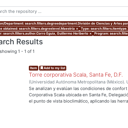
ion/Department: search.filters.degreedepartment.División de Ciencias y Artes par
e obtained: search.filters.degreelevel.Maestría
×
Type: search.filters.itemtype
r: search.filters.author.Corro Eguia, Guillermo Heriberto
×
Program: search.filt
arch Results
showing
1 - 1 of 1
Item
Add to my list
Torre corporativa Scala, Santa Fe, D.F.
(
Universidad Autónoma Metropolitana (México). 
de Servicios de Información.
,
1999
)
Corro Eguia,
Se analizan y evalúan las condiciones de confort
Corporativa Scala ubicada en Santa Fe, Delegaci
el punto de vista bioclimático, aplicando las her
intervienen en el confort térmico, lumínico y acús