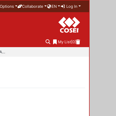
Options
Collaborate
EN
Log In
My List
[0]
Especialidad en Diseño Ambiental