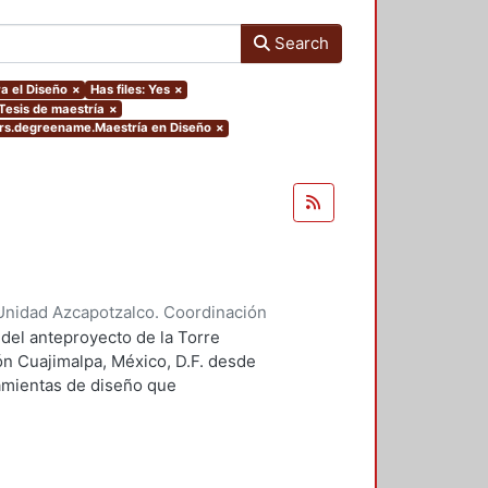
Search
a el Diseño
×
Has files: Yes
×
.Tesis de maestría
×
ers.degreename.Maestría en Diseño
×
Unidad Azcapotzalco. Coordinación
 Guillermo Heriberto
 del anteproyecto de la Torre
ón Cuajimalpa, México, D.F. desde
ramientas de diseño que
tico.