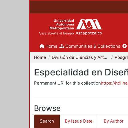
Home
Communities & Collections
Home
División de Ciencias y Artes para el Diseño
Posgr
Especialidad en Dise
Permanent URI for this collection
https://hdl.h
Browse
Search
By Issue Date
By Author