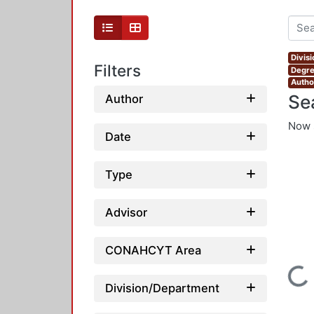
Divis
Filters
Degre
Autho
Se
Author
Now 
Date
Type
Advisor
CONAHCYT Area
Loading...
Division/Department