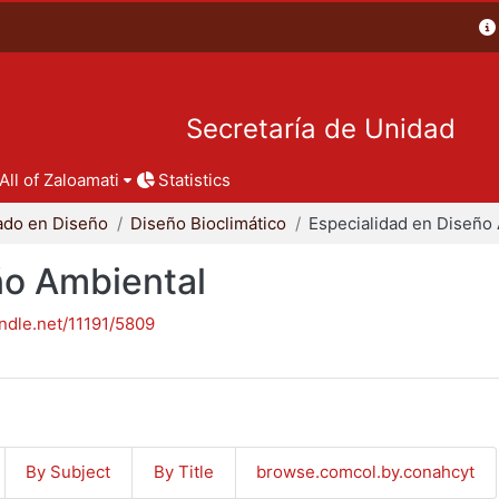
Secretaría de Unidad
All of Zaloamati
Statistics
ado en Diseño
Diseño Bioclimático
ño Ambiental
andle.net/11191/5809
By Subject
By Title
browse.comcol.by.conahcyt