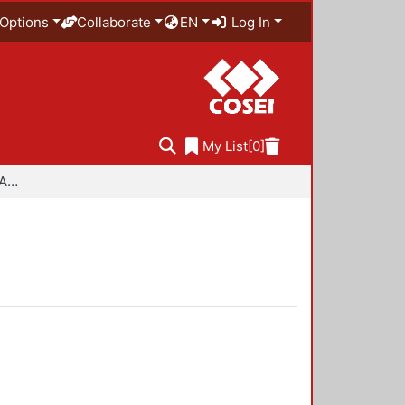
Options
Collaborate
EN
Log In
My List
[0]
Especialidad en Diseño Ambiental