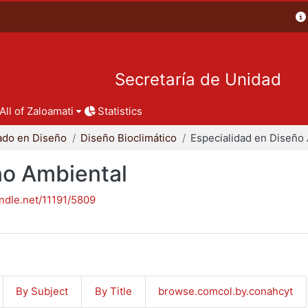
Secretaría de Unidad
All of Zaloamati
Statistics
ado en Diseño
Diseño Bioclimático
ño Ambiental
andle.net/11191/5809
By Subject
By Title
browse.comcol.by.conahcyt