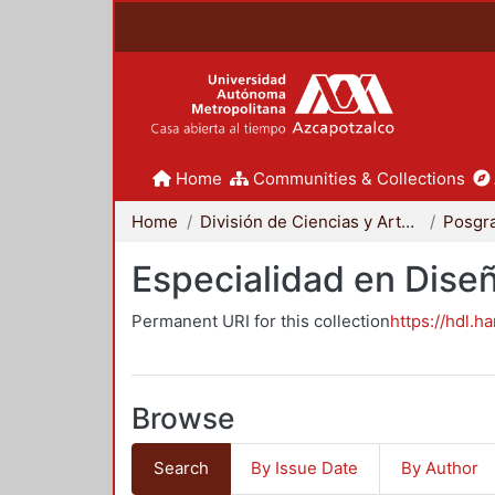
Home
Communities & Collections
Home
División de Ciencias y Artes para el Diseño
Posgr
Especialidad en Dise
Permanent URI for this collection
https://hdl.h
Browse
Search
By Issue Date
By Author