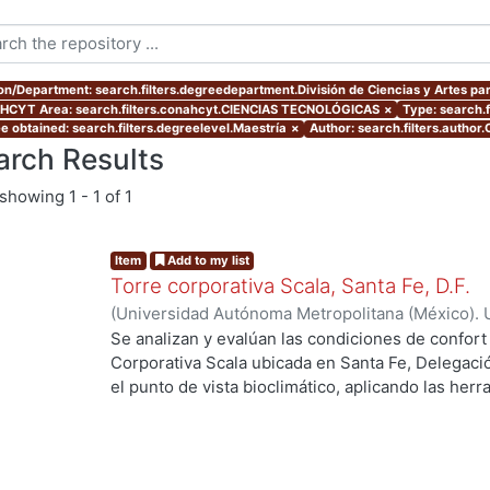
ion/Department: search.filters.degreedepartment.División de Ciencias y Artes par
CYT Area: search.filters.conahcyt.CIENCIAS TECNOLÓGICAS
×
Type: search.f
e obtained: search.filters.degreelevel.Maestría
×
Author: search.filters.author
arch Results
showing
1 - 1 of 1
Item
Add to my list
Torre corporativa Scala, Santa Fe, D.F.
(
Universidad Autónoma Metropolitana (México). 
de Servicios de Información.
,
1999
)
Corro Eguia,
Se analizan y evalúan las condiciones de confort
Corporativa Scala ubicada en Santa Fe, Delegaci
el punto de vista bioclimático, aplicando las her
intervienen en el confort térmico, lumínico y acús