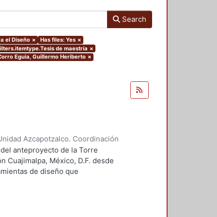
Search
a el Diseño
×
Has files: Yes
×
ilters.itemtype.Tesis de maestría
×
.Corro Eguia, Guillermo Heriberto
×
Unidad Azcapotzalco. Coordinación
 Guillermo Heriberto
 del anteproyecto de la Torre
ón Cuajimalpa, México, D.F. desde
ramientas de diseño que
tico.