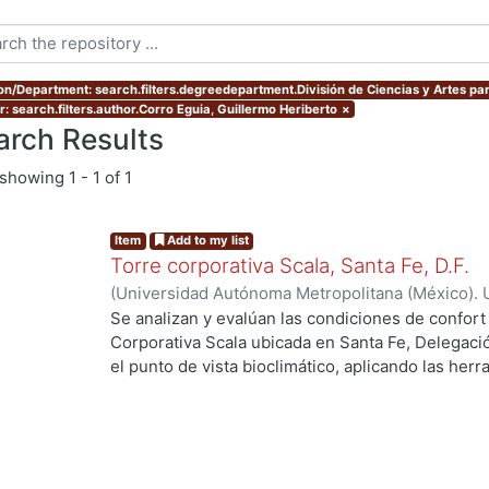
ion/Department: search.filters.degreedepartment.División de Ciencias y Artes par
r: search.filters.author.Corro Eguia, Guillermo Heriberto
×
arch Results
showing
1 - 1 of 1
Item
Add to my list
Torre corporativa Scala, Santa Fe, D.F.
(
Universidad Autónoma Metropolitana (México). 
de Servicios de Información.
,
1999
)
Corro Eguia,
Se analizan y evalúan las condiciones de confort
Corporativa Scala ubicada en Santa Fe, Delegaci
el punto de vista bioclimático, aplicando las her
intervienen en el confort térmico, lumínico y acús