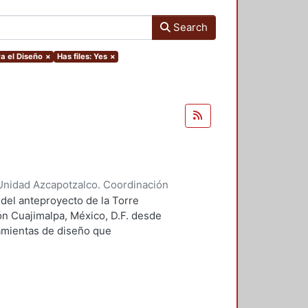
Search
a el Diseño
×
Has files: Yes
×
Unidad Azcapotzalco. Coordinación
 Guillermo Heriberto
 del anteproyecto de la Torre
ón Cuajimalpa, México, D.F. desde
ramientas de diseño que
tico.