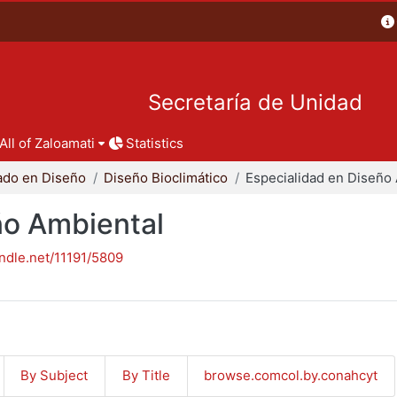
Secretaría de Unidad
All of Zaloamati
Statistics
ado en Diseño
Diseño Bioclimático
ño Ambiental
andle.net/11191/5809
By Subject
By Title
browse.comcol.by.conahcyt