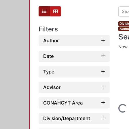
Divis
Filters
Autho
Se
Author
Now 
Date
Type
Advisor
CONAHCYT Area
Loading...
Division/Department