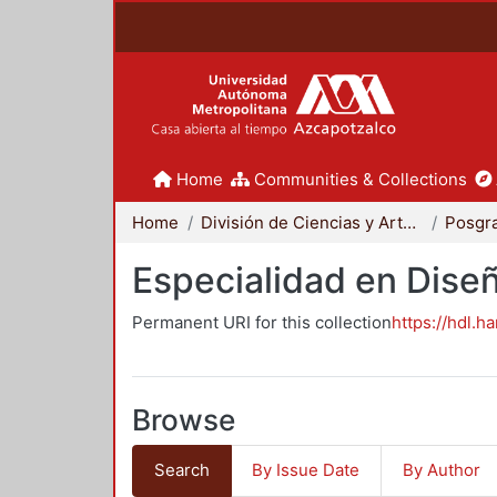
Home
Communities & Collections
Home
División de Ciencias y Artes para el Diseño
Posgr
Especialidad en Dise
Permanent URI for this collection
https://hdl.h
Browse
Search
By Issue Date
By Author