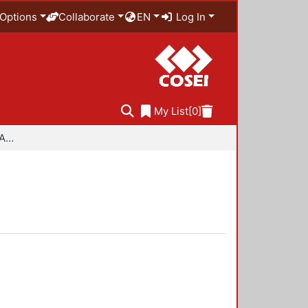
Options
Collaborate
EN
Log In
My List
[0]
Especialidad en Diseño Ambiental