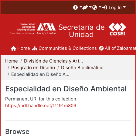
Log In
Secretaría de
Unidad
Home
Communities & Collections
All of Zaloamat
Home
División de Ciencias y Artes para el Diseño
Posgrado en Diseño
Diseño Bioclimático
Especialidad en Diseño Ambiental
Especialidad en Diseño Ambiental
Permanent URI for this collection
https://hdl.handle.net/11191/5809
Browse