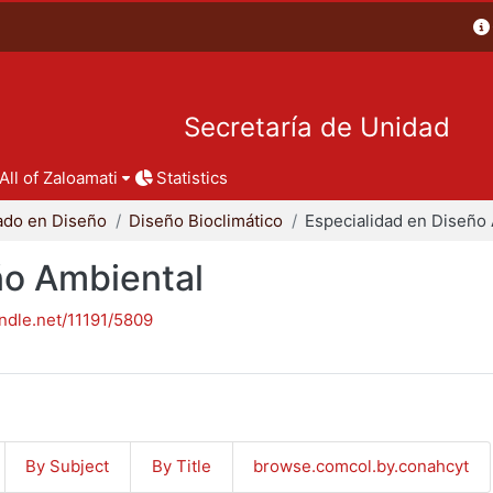
Secretaría de Unidad
All of Zaloamati
Statistics
ado en Diseño
Diseño Bioclimático
ño Ambiental
andle.net/11191/5809
By Subject
By Title
browse.comcol.by.conahcyt