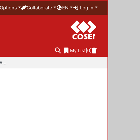
Options
Collaborate
EN
Log In
My List
[0]
Especialidad en Diseño Ambiental