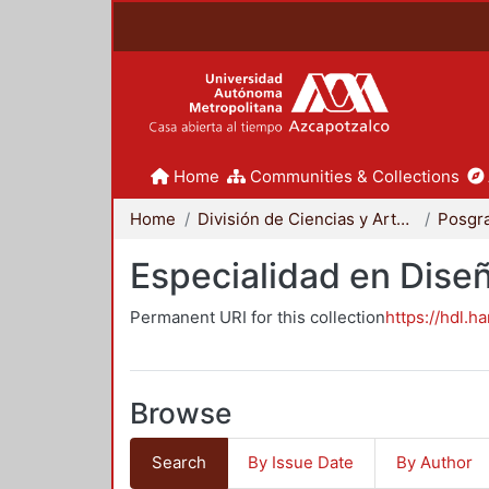
Home
Communities & Collections
Home
División de Ciencias y Artes para el Diseño
Posgr
Especialidad en Dise
Permanent URI for this collection
https://hdl.h
Browse
Search
By Issue Date
By Author