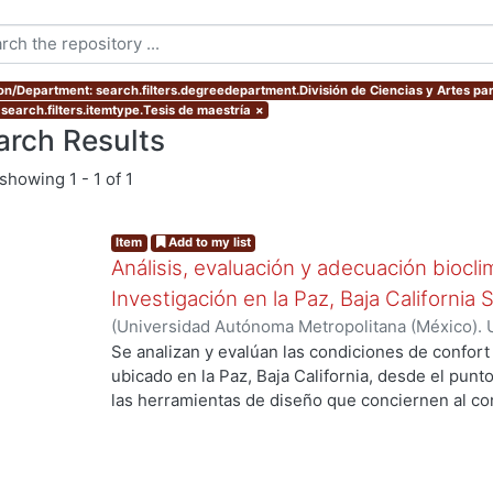
ion/Department: search.filters.degreedepartment.División de Ciencias y Artes par
 search.filters.itemtype.Tesis de maestría
×
arch Results
showing
1 - 1 of 1
Item
Add to my list
Análisis, evaluación y adecuación biocli
Investigación en la Paz, Baja California 
(
Universidad Autónoma Metropolitana (México). 
de Servicios de Información.
,
1999-12
)
García Ta
Se analizan y evalúan las condiciones de confort
...
ubicado en la Paz, Baja California, desde el punto
las herramientas de diseño que conciernen al con
De los resultados de esta evaluación se despre
bioclimático.