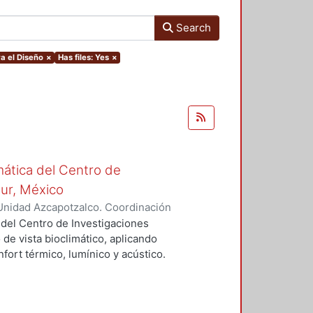
Search
a el Diseño
×
Has files: Yes
×
mática del Centro de
Sur, México
Unidad Azcapotzalco. Coordinación
vera, José Luis
 del Centro de Investigaciones
 de vista bioclimático, aplicando
fort térmico, lumínico y acústico.
nderán propuestas de diseño