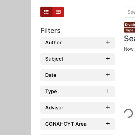
Divis
Filters
Type:
Se
Author
Now 
Subject
Date
Type
Loading
Advisor
CONAHCYT Area