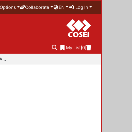
Options
Collaborate
EN
Log In
My List
[0]
Especialidad en Diseño Ambiental