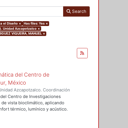
Search
a el Diseño
×
Has files: Yes
×
o). Unidad Azcapotzalco
×
ODRIGUEZ VIQUEIRA, MANUEL
×
mática del Centro de
Sur, México
Unidad Azcapotzalco. Coordinación
vera, José Luis
 del Centro de Investigaciones
 de vista bioclimático, aplicando
fort térmico, lumínico y acústico.
nderán propuestas de diseño