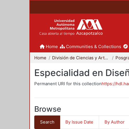
Home
Communities & Collections
Home
División de Ciencias y Artes para el Diseño
Posgr
Especialidad en Dise
Permanent URI for this collection
https://hdl.h
Browse
Search
By Issue Date
By Author