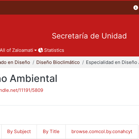
Secretaría de Unidad
All of Zaloamati
Statistics
ado en Diseño
Diseño Bioclimático
ño Ambiental
andle.net/11191/5809
By Subject
By Title
browse.comcol.by.conahcyt