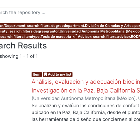
ion/Department: search.filters.degreedepartment.División de Ciencias y Artes par
rsity: search.filters.degreegrantor.Universidad Autónoma Metropolitana (Méxic
 search.filters.itemtype.Tesis de maestría
×
Advisor: search.filters.advisor.R
arch Results
showing
1 - 1 of 1
Item
Add to my list
Análisis, evaluación y adecuación biocli
Investigación en la Paz, Baja California 
(
Universidad Autónoma Metropolitana (México). 
de Servicios de Información.
,
1999-12
)
García Ta
Se analizan y evalúan las condiciones de confort
ubicado en la Paz, Baja California, desde el punto
las herramientas de diseño que conciernen al con
ng...
De los resultados de esta evaluación se despre
bioclimático.