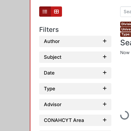
Divis
Filters
Unive
Type:
Se
Author
Now 
Subject
Date
Type
Advisor
Loadi
CONAHCYT Area