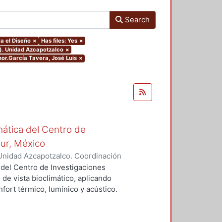
Search
a el Diseño
×
Has files: Yes
×
o). Unidad Azcapotzalco
×
thor.García Tavera, José Luis
×
mática del Centro de
Sur, México
Unidad Azcapotzalco. Coordinación
vera, José Luis
 del Centro de Investigaciones
 de vista bioclimático, aplicando
fort térmico, lumínico y acústico.
nderán propuestas de diseño