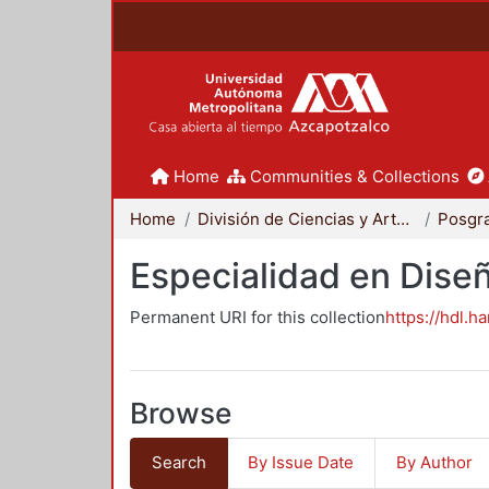
Home
Communities & Collections
Home
División de Ciencias y Artes para el Diseño
Posgr
Especialidad en Dise
Permanent URI for this collection
https://hdl.h
Browse
Search
By Issue Date
By Author