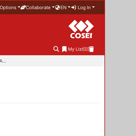
Options
Collaborate
EN
Log In
My List
[0]
Especialidad en Diseño Ambiental