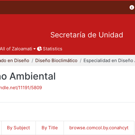
Secretaría de Unidad
All of Zaloamati
Statistics
ado en Diseño
Diseño Bioclimático
ño Ambiental
andle.net/11191/5809
By Subject
By Title
browse.comcol.by.conahcyt