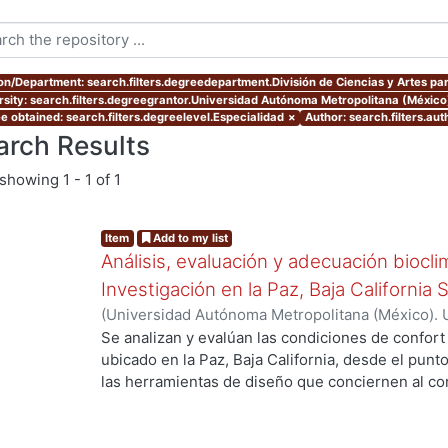
ion/Department: search.filters.degreedepartment.División de Ciencias y Artes par
rsity: search.filters.degreegrantor.Universidad Autónoma Metropolitana (Méxic
e obtained: search.filters.degreelevel.Especialidad
×
Author: search.filters.au
arch Results
showing
1 - 1 of 1
Item
Add to my list
Análisis, evaluación y adecuación biocli
Investigación en la Paz, Baja California 
(
Universidad Autónoma Metropolitana (México). 
de Servicios de Información.
,
1999-12
)
García Ta
Se analizan y evalúan las condiciones de confort
ubicado en la Paz, Baja California, desde el punto
las herramientas de diseño que conciernen al con
De los resultados de esta evaluación se despre
bioclimático.