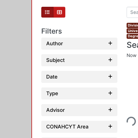
Divis
Filters
Unive
Degre
Se
Author
Now 
Subject
Date
Type
Loading...
Advisor
CONAHCYT Area