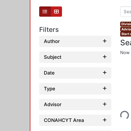
Divis
Filters
Advis
Start 
Se
Author
Now 
Subject
Date
Type
Advisor
Loadi
CONAHCYT Area