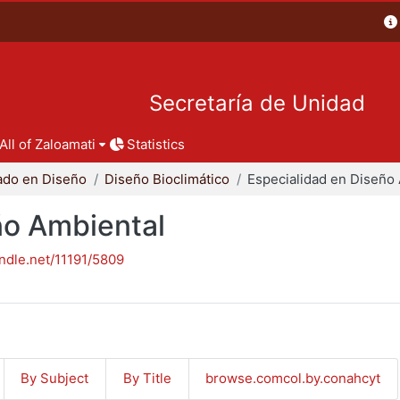
Secretaría de Unidad
All of Zaloamati
Statistics
ado en Diseño
Diseño Bioclimático
ño Ambiental
andle.net/11191/5809
By Subject
By Title
browse.comcol.by.conahcyt