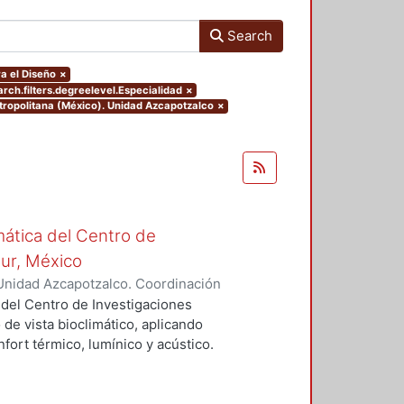
Search
a el Diseño
×
rch.filters.degreelevel.Especialidad
×
tropolitana (México). Unidad Azcapotzalco
×
mática del Centro de
Sur, México
Unidad Azcapotzalco. Coordinación
vera, José Luis
 del Centro de Investigaciones
 de vista bioclimático, aplicando
fort térmico, lumínico y acústico.
nderán propuestas de diseño