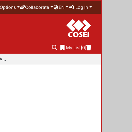
Options
Collaborate
EN
Log In
My List
[0]
Especialidad en Diseño Ambiental