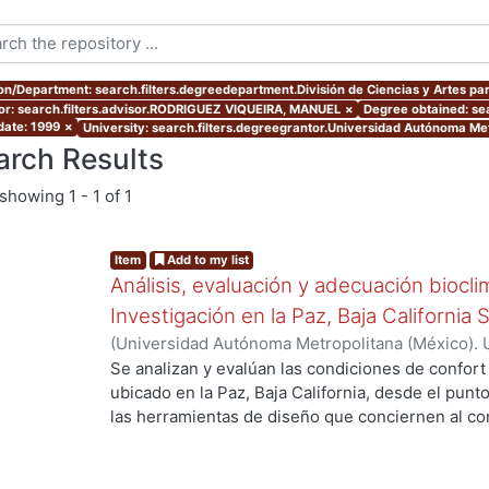
ion/Department: search.filters.degreedepartment.División de Ciencias y Artes par
or: search.filters.advisor.RODRIGUEZ VIQUEIRA, MANUEL
×
Degree obtained: sea
date: 1999
×
University: search.filters.degreegrantor.Universidad Autónoma Me
arch Results
showing
1 - 1 of 1
Item
Add to my list
Análisis, evaluación y adecuación biocli
Investigación en la Paz, Baja California 
(
Universidad Autónoma Metropolitana (México). 
de Servicios de Información.
,
1999-12
)
García Ta
Se analizan y evalúan las condiciones de confort
ubicado en la Paz, Baja California, desde el punto
ng...
las herramientas de diseño que conciernen al con
De los resultados de esta evaluación se despre
bioclimático.