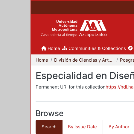
Home
Communities & Collections
Home
División de Ciencias y Artes para el Diseño
Posgr
Especialidad en Dise
Permanent URI for this collection
https://hdl.h
Browse
Search
By Issue Date
By Author