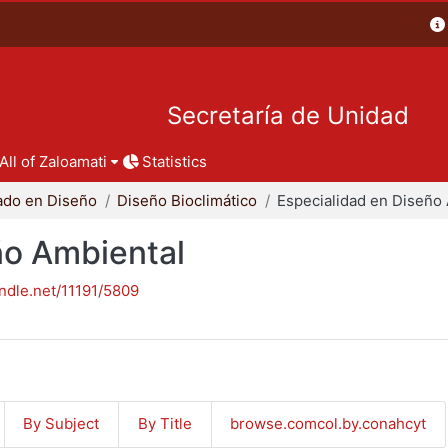
Secretaría de Unidad
All of Zaloamati
Statistics
ado en Diseño
Diseño Bioclimático
ño Ambiental
andle.net/11191/5809
By Subject
By Title
browse.comcol.by.conahcyt