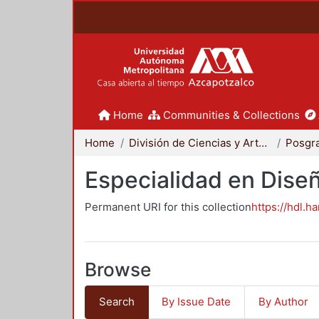
Home
Communities & Collections
Home
División de Ciencias y Artes para el Diseño
Posgr
Especialidad en Dise
Permanent URI for this collection
https://hdl.h
Browse
Search
By Issue Date
By Author