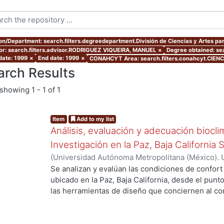
ion/Department: search.filters.degreedepartment.División de Ciencias y Artes par
or: search.filters.advisor.RODRIGUEZ VIQUEIRA, MANUEL
×
Degree obtained: sea
date: 1999
×
End date: 1999
×
CONAHCYT Area: search.filters.conahcyt.CIE
arch Results
showing
1 - 1 of 1
Item
Add to my list
Análisis, evaluación y adecuación biocli
Investigación en la Paz, Baja California 
(
Universidad Autónoma Metropolitana (México). 
de Servicios de Información.
,
1999-12
)
García Ta
Se analizan y evalúan las condiciones de confort
ubicado en la Paz, Baja California, desde el punto
las herramientas de diseño que conciernen al con
De los resultados de esta evaluación se despre
bioclimático.