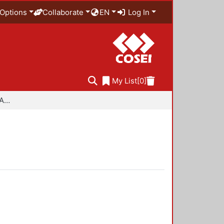
Options
Collaborate
EN
Log In
My List
[0]
Especialidad en Diseño Ambiental