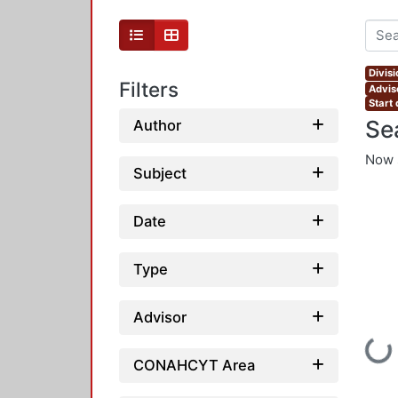
Divis
Filters
Advis
Start 
Se
Author
Now 
Subject
Date
Type
Advisor
Loading...
CONAHCYT Area