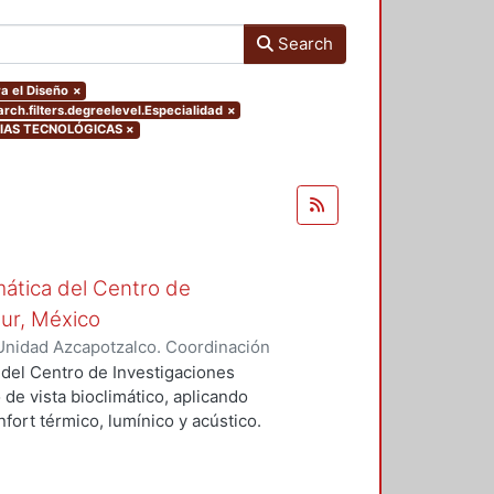
Search
a el Diseño
×
rch.filters.degreelevel.Especialidad
×
NCIAS TECNOLÓGICAS
×
mática del Centro de
Sur, México
Unidad Azcapotzalco. Coordinación
vera, José Luis
 del Centro de Investigaciones
 de vista bioclimático, aplicando
fort térmico, lumínico y acústico.
nderán propuestas de diseño