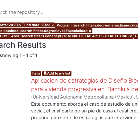
 date: 2020
×
End date: 2023
×
Program: search.filters.degreename.Especializ
e obtained: search.filters.degreelevel.Especialidad
×
CYT Area: search.filters.conahcyt.CIENCIAS DE LAS ARTES Y LAS LETRAS
×
H
arch Results
showing
1 - 1 of 1
Item
Add to my list
Aplicación de estrategias de Diseño Bio
para vivienda progresiva en Tlacolula 
(
Universidad Autónoma Metropolitana (México). 
de Servicios de Información.
,
2022-10
)
Ortega Mo
Este documento aborda el caso de estudio de un 
social, el cual parte de un pie de casa el cual c
propone una serie de estrategias que intervienen
permite tener mejores rangos de confort para el
ecotecnologias para aprovechar los recursos natur
consumo de agua potable y energías no renovable