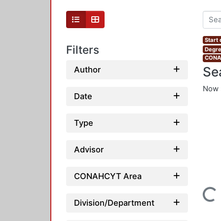
Start
Filters
Degre
CONAH
Se
Author
Now 
Date
Type
Advisor
CONAHCYT Area
Loading...
Division/Department