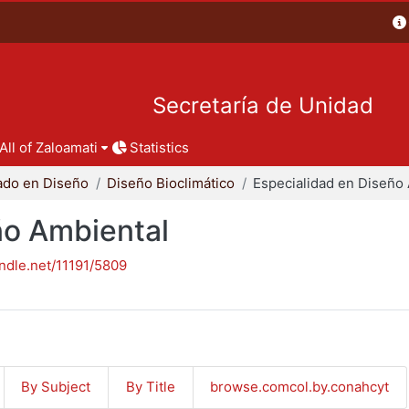
Secretaría de Unidad
All of Zaloamati
Statistics
ado en Diseño
Diseño Bioclimático
ño Ambiental
andle.net/11191/5809
By Subject
By Title
browse.comcol.by.conahcyt