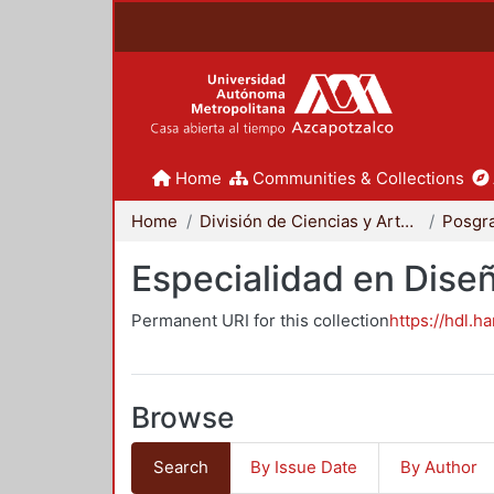
Home
Communities & Collections
Home
División de Ciencias y Artes para el Diseño
Posgr
Especialidad en Dise
Permanent URI for this collection
https://hdl.h
Browse
Search
By Issue Date
By Author