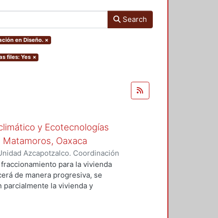
Search
ación en Diseño.
×
as files: Yes
×
climático y Ecotecnologías
de Matamoros, Oaxaca
Unidad Azcapotzalco. Coordinación
reno, Laura Michelle
fraccionamiento para la vivienda
recerá de manera progresiva, se
 parcialmente la vivienda y
 usuario, en combinación con
ales del sitio, reducir el
s. La propuesta sólo involucra la