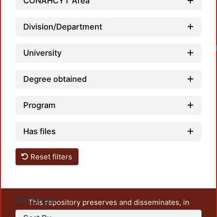
CONAHCYT Area
Division/Department
Lo
University
Degree obtained
Program
Has files
Reset filters
Settings
This repository preserves and disseminates, in
unrestricted open access, the teaching and research