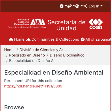
Log In
Secretaría de
Unidad
Home
Communities & Collections
All of Zaloamat
Home
División de Ciencias y Artes para el Diseño
Posgrado en Diseño
Diseño Bioclimático
Especialidad en Diseño Ambiental
Especialidad en Diseño Ambiental
Permanent URI for this collection
https://hdl.handle.net/11191/5809
Browse