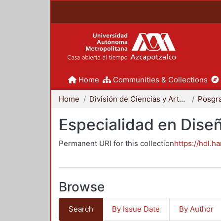
Home
Communities & Collections
Home
División de Ciencias y Artes para el Diseño
Posgr
Especialidad en Dise
Permanent URI for this collection
https://hdl.h
Browse
Search
By Issue Date
By Author