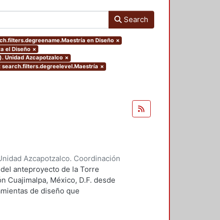
Search
ch.filters.degreename.Maestría en Diseño
×
a el Diseño
×
o). Unidad Azcapotzalco
×
 search.filters.degreelevel.Maestría
×
Unidad Azcapotzalco. Coordinación
 Guillermo Heriberto
 del anteproyecto de la Torre
ón Cuajimalpa, México, D.F. desde
ramientas de diseño que
tico.