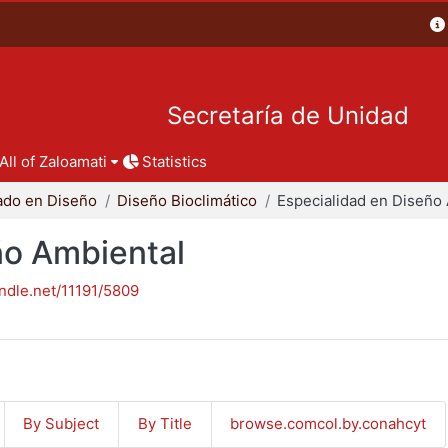
Secretaría de Unidad
All of Zaloamati
Statistics
ado en Diseño
Diseño Bioclimático
ño Ambiental
andle.net/11191/5809
By Subject
By Title
browse.comcol.by.conahcyt