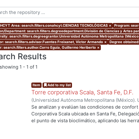
CYT Area: search.filters.conahcyt.CIENCIAS TECNOLÓGICAS
×
Program: sear
ion/Department: search.filters.degreedepartment.División de Ciencias y Artes par
rsity: search.filters.degreegrantor.Universidad Autónoma Metropolitana (Méxic
or: search.filters.advisor.Fuentes Freixanet, Víctor Armando
×
Degree obtained:
r: search.filters.author.Corro Eguia, Guillermo Heriberto
×
arch Results
showing
1 - 1 of 1
Item
Add to my list
Torre corporativa Scala, Santa Fe, D.F.
(
Universidad Autónoma Metropolitana (México). 
de Servicios de Información.
,
1999
)
Corro Eguia,
Se analizan y evalúan las condiciones de confort
Corporativa Scala ubicada en Santa Fe, Delegaci
el punto de vista bioclimático, aplicando las her
intervienen en el confort térmico, lumínico y acús