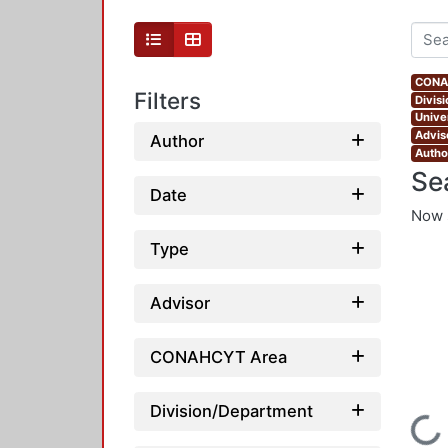
CONAH
Filters
Divis
Unive
Advis
Author
Autho
Se
Date
Now 
Type
Advisor
CONAHCYT Area
Division/Department