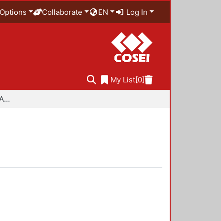
Options
Collaborate
EN
Log In
My List
[0]
Especialidad en Diseño Ambiental