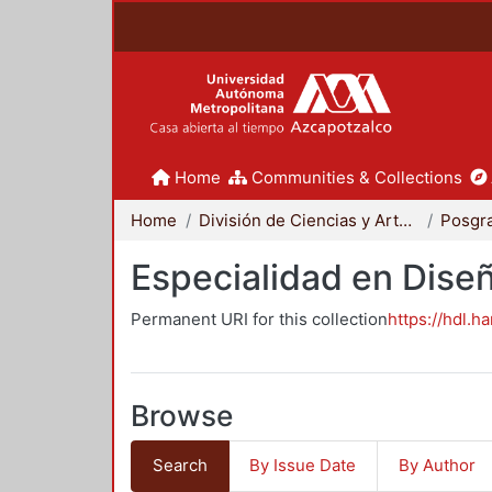
Home
Communities & Collections
Home
División de Ciencias y Artes para el Diseño
Posgr
Especialidad en Dise
Permanent URI for this collection
https://hdl.h
Browse
Search
By Issue Date
By Author