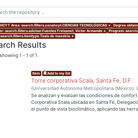
CYT Area: search.filters.conahcyt.CIENCIAS TECNOLÓGICAS
×
Degree obtaine
or: search.filters.advisor.Fuentes Freixanet, Víctor Armando
×
Program: search.
 search.filters.itemtype.Tesis de maestría
×
arch Results
showing
1 - 1 of 1
Item
Add to my list
Torre corporativa Scala, Santa Fe, D.F.
(
Universidad Autónoma Metropolitana (México). 
de Servicios de Información.
,
1999
)
Corro Eguia,
Se analizan y evalúan las condiciones de confort
Corporativa Scala ubicada en Santa Fe, Delegaci
el punto de vista bioclimático, aplicando las her
intervienen en el confort térmico, lumínico y acús