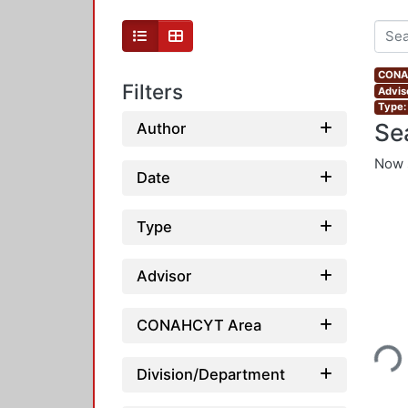
CONAH
Filters
Advis
Type:
Se
Author
Now 
Date
Type
Advisor
Loading...
CONAHCYT Area
Division/Department