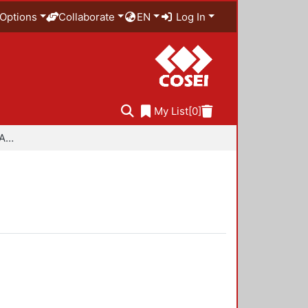
Options
Collaborate
EN
Log In
My List
[0]
Especialidad en Diseño Ambiental