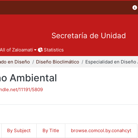
Secretaría de Unidad
All of Zaloamati
Statistics
ado en Diseño
Diseño Bioclimático
ño Ambiental
andle.net/11191/5809
By Subject
By Title
browse.comcol.by.conahcyt