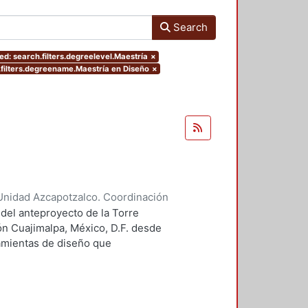
Search
d: search.filters.degreelevel.Maestría
×
filters.degreename.Maestría en Diseño
×
Unidad Azcapotzalco. Coordinación
 Guillermo Heriberto
 del anteproyecto de la Torre
ón Cuajimalpa, México, D.F. desde
ramientas de diseño que
tico.