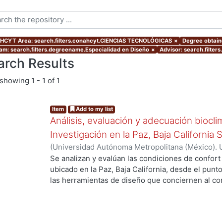
CYT Area: search.filters.conahcyt.CIENCIAS TECNOLÓGICAS
×
Degree obtaine
am: search.filters.degreename.Especialidad en Diseño
×
Advisor: search.filter
arch Results
showing
1 - 1 of 1
Item
Add to my list
Análisis, evaluación y adecuación biocli
Investigación en la Paz, Baja California 
(
Universidad Autónoma Metropolitana (México). 
de Servicios de Información.
,
1999-12
)
García Ta
Se analizan y evalúan las condiciones de confort
ubicado en la Paz, Baja California, desde el punto
las herramientas de diseño que conciernen al con
De los resultados de esta evaluación se despre
bioclimático.