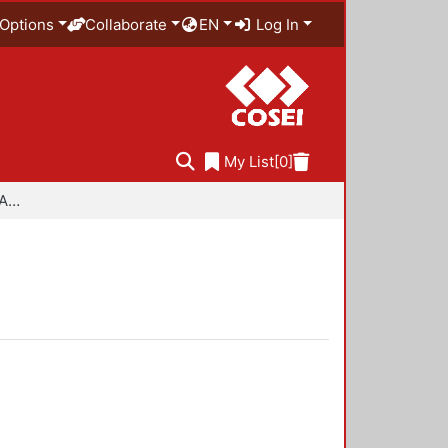
Options
Collaborate
EN
Log In
My List
[0]
Especialidad en Diseño Ambiental