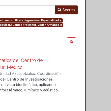
Search
d: search.filters.degreelevel.Especialidad
×
s.advisor.Fuentes Freixanet, Víctor Armando
×
mática del Centro de
Sur, México
Unidad Azcapotzalco. Coordinación
vera, José Luis
 del Centro de Investigaciones
 de vista bioclimático, aplicando
fort térmico, lumínico y acústico.
nderán propuestas de diseño