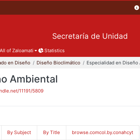
Secretaría de Unidad
All of Zaloamati
Statistics
ado en Diseño
Diseño Bioclimático
ño Ambiental
andle.net/11191/5809
By Subject
By Title
browse.comcol.by.conahcyt