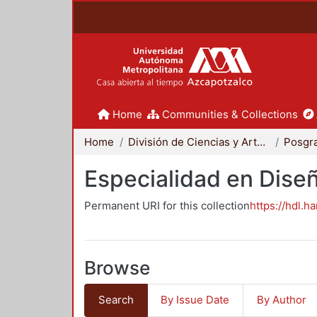
Home
Communities & Collections
Home
División de Ciencias y Artes para el Diseño
Posgr
Especialidad en Dise
Permanent URI for this collection
https://hdl.h
Browse
Search
By Issue Date
By Author