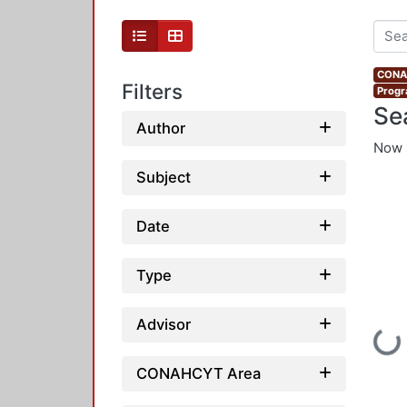
CONAH
Filters
Progr
Se
Author
Now 
Subject
Date
Type
Advisor
Loading...
CONAHCYT Area