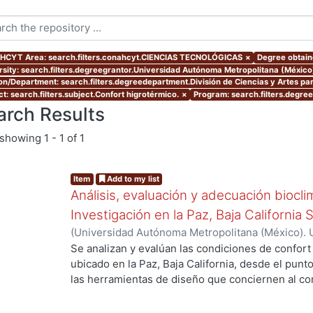
CYT Area: search.filters.conahcyt.CIENCIAS TECNOLÓGICAS
×
Degree obtaine
rsity: search.filters.degreegrantor.Universidad Autónoma Metropolitana (Méxic
ion/Department: search.filters.degreedepartment.División de Ciencias y Artes par
t: search.filters.subject.Confort higrotérmico.
×
Program: search.filters.degre
arch Results
showing
1 - 1 of 1
Item
Add to my list
Análisis, evaluación y adecuación biocli
Investigación en la Paz, Baja California 
(
Universidad Autónoma Metropolitana (México). 
de Servicios de Información.
,
1999-12
)
García Ta
Se analizan y evalúan las condiciones de confort
ubicado en la Paz, Baja California, desde el punto
las herramientas de diseño que conciernen al con
ing...
De los resultados de esta evaluación se despre
bioclimático.