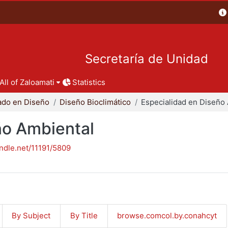
Secretaría de Unidad
All of Zaloamati
Statistics
ado en Diseño
Diseño Bioclimático
ño Ambiental
andle.net/11191/5809
By Subject
By Title
browse.comcol.by.conahcyt