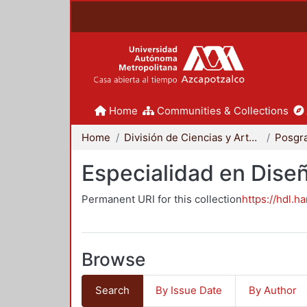
Home
Communities & Collections
Home
División de Ciencias y Artes para el Diseño
Posgr
Especialidad en Dise
Permanent URI for this collection
https://hdl.h
Browse
Search
By Issue Date
By Author