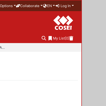
Options
Collaborate
EN
Log In
My List
[0]
Especialidad en Diseño Ambiental