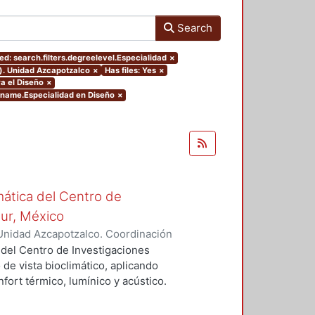
Search
d: search.filters.degreelevel.Especialidad
×
o). Unidad Azcapotzalco
×
Has files: Yes
×
a el Diseño
×
ename.Especialidad en Diseño
×
mática del Centro de
Sur, México
Unidad Azcapotzalco. Coordinación
vera, José Luis
 del Centro de Investigaciones
 de vista bioclimático, aplicando
fort térmico, lumínico y acústico.
nderán propuestas de diseño