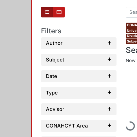
CONAH
Filters
Unive
Divis
Subjec
Author
Se
Subject
Now 
Date
Type
Advisor
Load
CONAHCYT Area