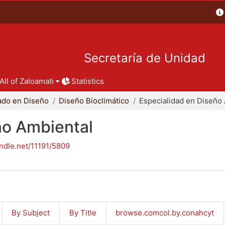
Secretaría de Unidad
All of Zaloamati
Statistics
ado en Diseño
Diseño Bioclimático
ño Ambiental
andle.net/11191/5809
By Subject
By Title
browse.comcol.by.conahcyt