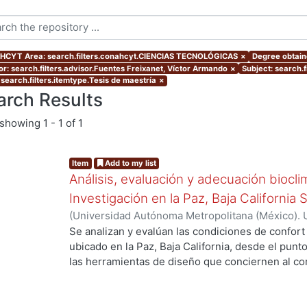
CYT Area: search.filters.conahcyt.CIENCIAS TECNOLÓGICAS
×
Degree obtaine
or: search.filters.advisor.Fuentes Freixanet, Víctor Armando
×
Subject: search.f
 search.filters.itemtype.Tesis de maestría
×
arch Results
showing
1 - 1 of 1
Item
Add to my list
Análisis, evaluación y adecuación biocli
Investigación en la Paz, Baja California 
(
Universidad Autónoma Metropolitana (México). 
de Servicios de Información.
,
1999-12
)
García Ta
Se analizan y evalúan las condiciones de confort
ubicado en la Paz, Baja California, desde el punto
las herramientas de diseño que conciernen al con
De los resultados de esta evaluación se despre
bioclimático.