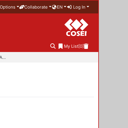
Options
Collaborate
EN
Log In
My List
[0]
Especialidad en Diseño Ambiental