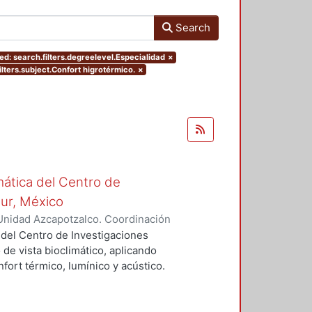
Search
d: search.filters.degreelevel.Especialidad
×
ilters.subject.Confort higrotérmico.
×
mática del Centro de
Sur, México
Unidad Azcapotzalco. Coordinación
vera, José Luis
 del Centro de Investigaciones
 de vista bioclimático, aplicando
fort térmico, lumínico y acústico.
nderán propuestas de diseño