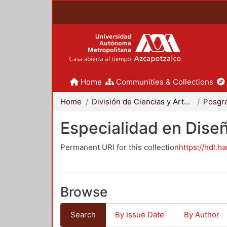
Home
Communities & Collections
Home
División de Ciencias y Artes para el Diseño
Posgr
Especialidad en Dise
Permanent URI for this collection
https://hdl.h
Browse
Search
By Issue Date
By Author