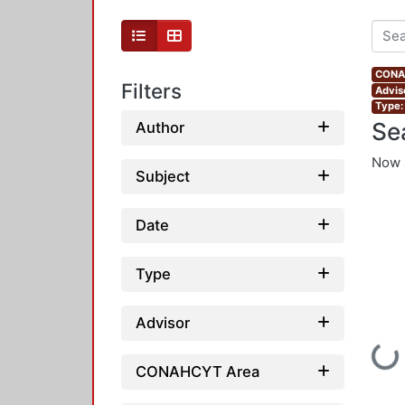
CONAH
Filters
Advis
Type:
Se
Author
Now 
Subject
Date
Type
Advisor
Loading...
CONAHCYT Area