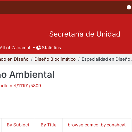
Secretaría de Unidad
All of Zaloamati
Statistics
ado en Diseño
Diseño Bioclimático
ño Ambiental
andle.net/11191/5809
By Subject
By Title
browse.comcol.by.conahcyt