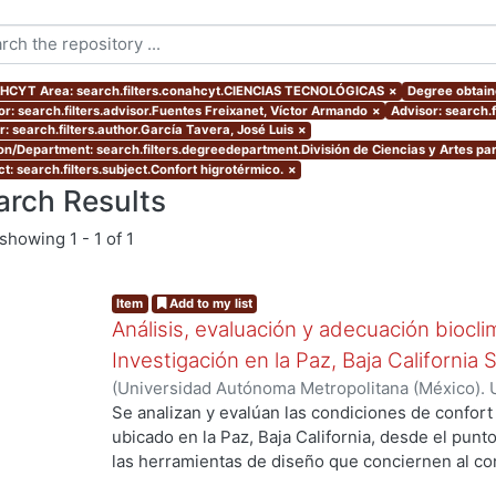
CYT Area: search.filters.conahcyt.CIENCIAS TECNOLÓGICAS
×
Degree obtaine
or: search.filters.advisor.Fuentes Freixanet, Víctor Armando
×
Advisor: search.
r: search.filters.author.García Tavera, José Luis
×
ion/Department: search.filters.degreedepartment.División de Ciencias y Artes par
t: search.filters.subject.Confort higrotérmico.
×
arch Results
showing
1 - 1 of 1
Item
Add to my list
Análisis, evaluación y adecuación biocli
Investigación en la Paz, Baja California 
(
Universidad Autónoma Metropolitana (México). 
de Servicios de Información.
,
1999-12
)
García Ta
Se analizan y evalúan las condiciones de confort
ubicado en la Paz, Baja California, desde el punto
las herramientas de diseño que conciernen al con
De los resultados de esta evaluación se despre