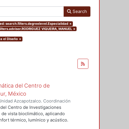
Search
d: search.filters.degreelevel.Especialidad
×
filters.advisor.RODRIGUEZ VIQUEIRA, MANUEL
×
a el Diseño
×
mática del Centro de
Sur, México
Unidad Azcapotzalco. Coordinación
vera, José Luis
 del Centro de Investigaciones
 de vista bioclimático, aplicando
fort térmico, lumínico y acústico.
nderán propuestas de diseño