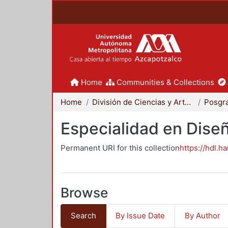
Home
Communities & Collections
Home
División de Ciencias y Artes para el Diseño
Posgr
Especialidad en Dise
Permanent URI for this collection
https://hdl.h
Browse
Search
By Issue Date
By Author