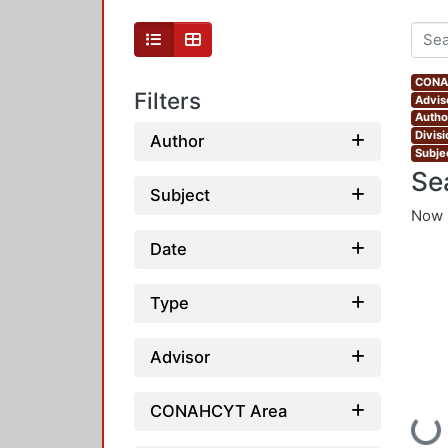
CONAH
Filters
Advis
Autho
Divis
Author
Subjec
Se
Subject
Now 
Date
Type
Advisor
CONAHCYT Area