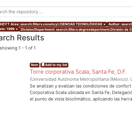
CYT Area: search.filters.conahcyt.CIENCIAS TECNOLÓGICAS
×
Author: search
ate: 1999
×
Division/Department: search.filters.degreedepartment.División de C
arch Results
showing
1 - 1 of 1
Item
Add to my list
Torre corporativa Scala, Santa Fe, D.F.
(
Universidad Autónoma Metropolitana (México). 
de Servicios de Información.
,
1999
)
Corro Eguia,
Se analizan y evalúan las condiciones de confort
Corporativa Scala ubicada en Santa Fe, Delegaci
el punto de vista bioclimático, aplicando las her
intervienen en el confort térmico, lumínico y acús