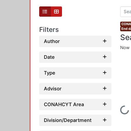
CONAH
Filters
End d
Se
Author
Now 
Date
Type
Advisor
CONAHCYT Area
Loading...
Division/Department