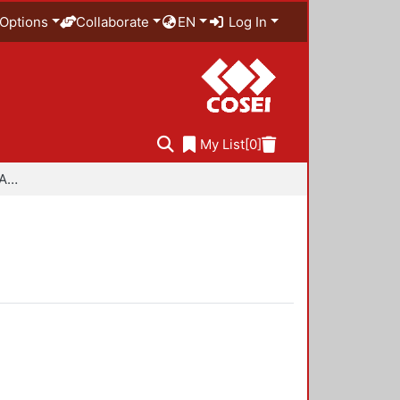
Options
Collaborate
EN
Log In
My List
[0]
Especialidad en Diseño Ambiental