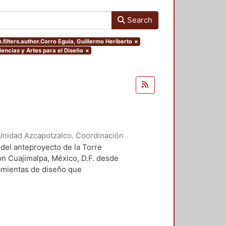
Search
.filters.author.Corro Eguia, Guillermo Heriberto
×
iencias y Artes para el Diseño
×
Unidad Azcapotzalco. Coordinación
 Guillermo Heriberto
 del anteproyecto de la Torre
ón Cuajimalpa, México, D.F. desde
ramientas de diseño que
tico.