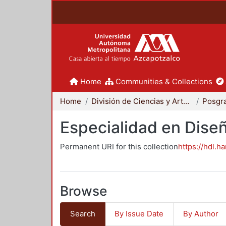
Home
Communities & Collections
Home
División de Ciencias y Artes para el Diseño
Posgr
Especialidad en Dise
Permanent URI for this collection
https://hdl.h
Browse
Search
By Issue Date
By Author