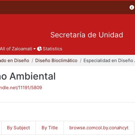
Secretaría de Unidad
All of Zaloamati
Statistics
ado en Diseño
Diseño Bioclimático
ño Ambiental
andle.net/11191/5809
By Subject
By Title
browse.comcol.by.conahcyt