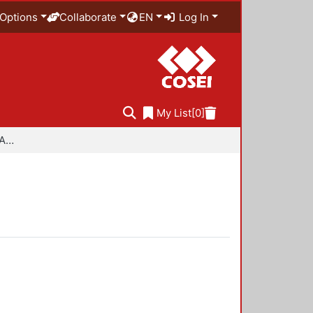
Options
Collaborate
EN
Log In
My List
[0]
Especialidad en Diseño Ambiental