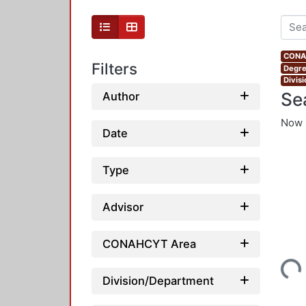
CONAH
Filters
Degre
Divis
Se
Author
Now 
Date
Type
Advisor
CONAHCYT Area
Loading...
Division/Department