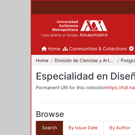
Home
Communities & Collections
Home
División de Ciencias y Artes para el Diseño
Posgr
Especialidad en Dise
Permanent URI for this collection
https://hdl.h
Browse
Search
By Issue Date
By Author