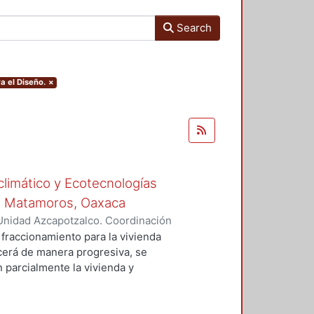
Search
a el Diseño.
×
climático y Ecotecnologías
de Matamoros, Oaxaca
Unidad Azcapotzalco. Coordinación
reno, Laura Michelle
fraccionamiento para la vivienda
recerá de manera progresiva, se
 parcialmente la vivienda y
 usuario, en combinación con
ales del sitio, reducir el
s. La propuesta sólo involucra la