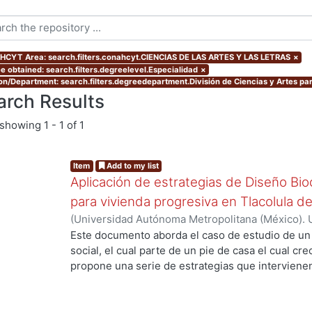
CYT Area: search.filters.conahcyt.CIENCIAS DE LAS ARTES Y LAS LETRAS
×
e obtained: search.filters.degreelevel.Especialidad
×
ion/Department: search.filters.degreedepartment.División de Ciencias y Artes par
arch Results
showing
1 - 1 of 1
Item
Add to my list
Aplicación de estrategias de Diseño Bio
para vivienda progresiva en Tlacolula 
(
Universidad Autónoma Metropolitana (México). 
de Servicios de Información.
,
2022-10
)
Ortega Mo
Este documento aborda el caso de estudio de un 
social, el cual parte de un pie de casa el cual c
propone una serie de estrategias que intervienen
permite tener mejores rangos de confort para el
ecotecnologias para aprovechar los recursos natur
consumo de agua potable y energías no renovable