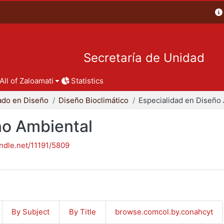
Secretaría de Unidad
All of Zaloamati
Statistics
ado en Diseño
Diseño Bioclimático
ño Ambiental
andle.net/11191/5809
By Subject
By Title
browse.comcol.by.conahcyt