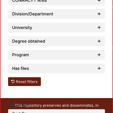
CONAHCYT Area
Lo
Division/Department
University
Degree obtained
Lo
Program
Has files
Reset filters
Settings
This repository preserves and disseminates, in
unrestricted open access, the teaching and research