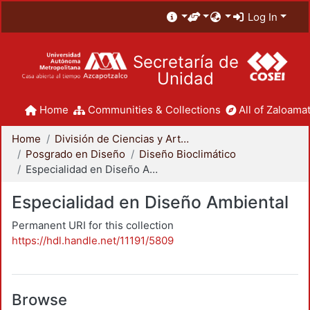
Log In
Secretaría de
Unidad
Home
Communities & Collections
All of Zaloamat
Home
División de Ciencias y Artes para el Diseño
Posgrado en Diseño
Diseño Bioclimático
Especialidad en Diseño Ambiental
Especialidad en Diseño Ambiental
Permanent URI for this collection
https://hdl.handle.net/11191/5809
Browse