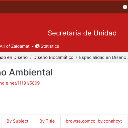
Secretaría de Unidad
All of Zaloamati
Statistics
ado en Diseño
Diseño Bioclimático
ño Ambiental
andle.net/11191/5809
By Subject
By Title
browse.comcol.by.conahcyt