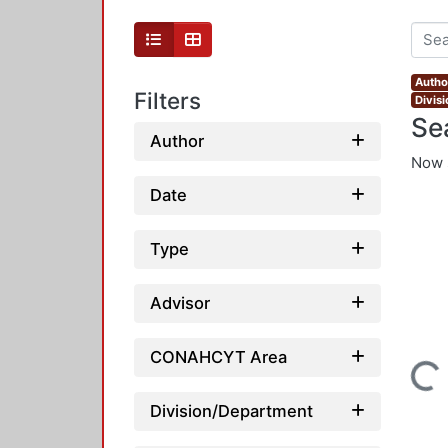
Autho
Filters
Divis
Se
Author
Now 
Date
Type
Advisor
CONAHCYT Area
Loading...
Division/Department