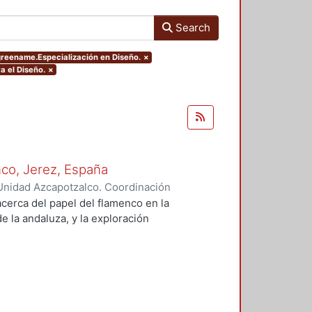
Search
greename.Especialización en Diseño.
×
a el Diseño.
×
co, Jerez, España
Unidad Azcapotzalco. Coordinación
, Johanna Isabel
cerca del papel del flamenco en la
e la andaluza, y la exploración