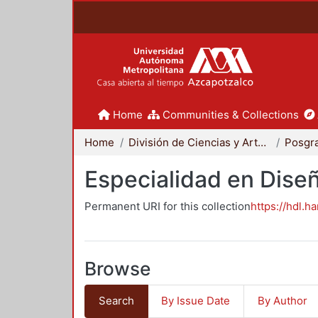
Home
Communities & Collections
Home
División de Ciencias y Artes para el Diseño
Posgr
Especialidad en Dise
Permanent URI for this collection
https://hdl.h
Browse
Search
By Issue Date
By Author