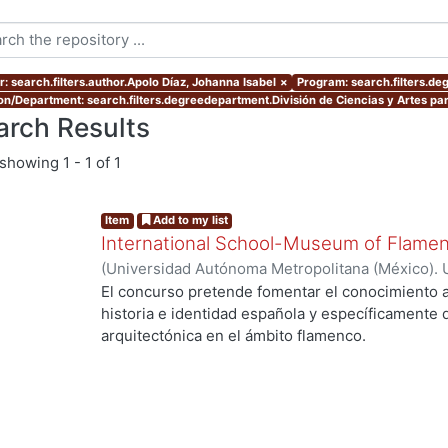
r: search.filters.author.Apolo Díaz, Johanna Isabel
×
Program: search.filters.de
ion/Department: search.filters.degreedepartment.División de Ciencias y Artes par
arch Results
showing
1 - 1 of 1
Item
Add to my list
International School-Museum of Flamen
(
Universidad Autónoma Metropolitana (México). 
de Servicios de Información.
,
2011-11
)
Apolo Díaz
El concurso pretende fomentar el conocimiento a
historia e identidad española y específicamente d
arquitectónica en el ámbito flamenco.