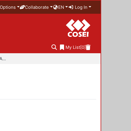
Options
Collaborate
EN
Log In
My List
[0]
Especialidad en Diseño Ambiental