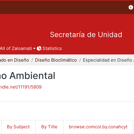
Secretaría de Unidad
All of Zaloamati
Statistics
ado en Diseño
Diseño Bioclimático
ño Ambiental
andle.net/11191/5809
By Subject
By Title
browse.comcol.by.conahcyt