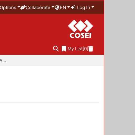
Options
Collaborate
EN
Log In
My List
[0]
Especialidad en Diseño Ambiental