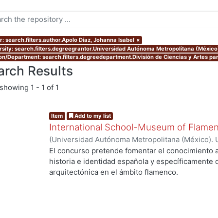
r: search.filters.author.Apolo Díaz, Johanna Isabel
×
rsity: search.filters.degreegrantor.Universidad Autónoma Metropolitana (México
ion/Department: search.filters.degreedepartment.División de Ciencias y Artes par
arch Results
showing
1 - 1 of 1
Item
Add to my list
International School-Museum of Flamen
(
Universidad Autónoma Metropolitana (México). 
de Servicios de Información.
,
2011-11
)
Apolo Díaz
El concurso pretende fomentar el conocimiento a
historia e identidad española y específicamente d
arquitectónica en el ámbito flamenco.