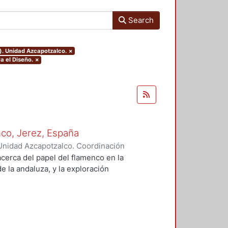
Search
). Unidad Azcapotzalco.
×
a el Diseño.
×
co, Jerez, España
Unidad Azcapotzalco. Coordinación
, Johanna Isabel
cerca del papel del flamenco en la
e la andaluza, y la exploración