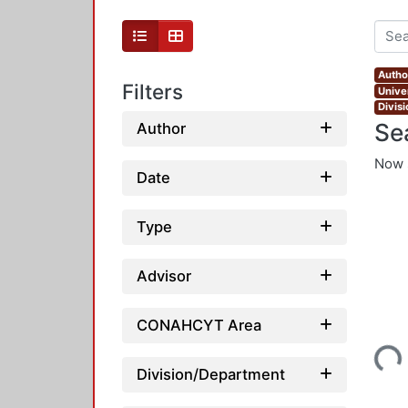
Autho
Filters
Unive
Divis
Se
Author
Now 
Date
Type
Advisor
CONAHCYT Area
Loading...
Division/Department