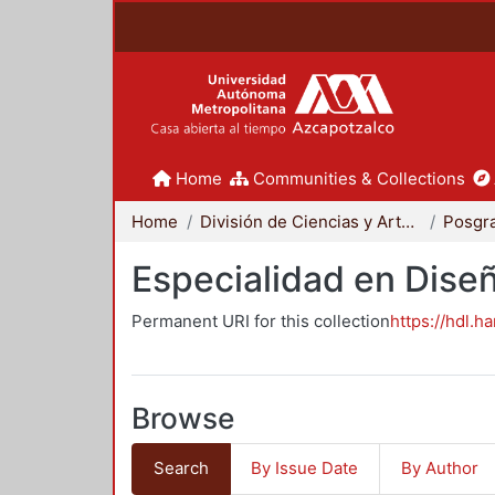
Home
Communities & Collections
Home
División de Ciencias y Artes para el Diseño
Posgr
Especialidad en Dise
Permanent URI for this collection
https://hdl.h
Browse
Search
By Issue Date
By Author